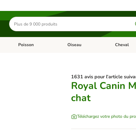
Rechercher
des
produits
Poisson
Oiseau
Cheval
Chat
Dérouler les catégories: Rongeur & Co
Dérouler les catégories: Poisson
Dérouler les 
1631 avis pour l'article suiva
Royal Canin M
chat
Téléchargez votre photo du pro