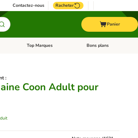
Contactez-nous
Racheter
Panier
Top Marques
Bons plans
catégories: Oiseau
Dérouler les catégories: Cheval
Dérouler les catégories: Top
nt :
aine Coon Adult pour
duit