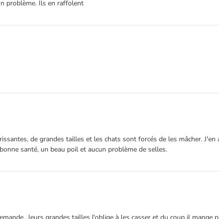
n problème. Ils en raffolent
issantes, de grandes tailles et les chats sont forcés de les mâcher. J'en
bonne santé, un beau poil et aucun problème de selles.
mande.. leurs grandes tailles l'oblige à les casser et du coup il mange p