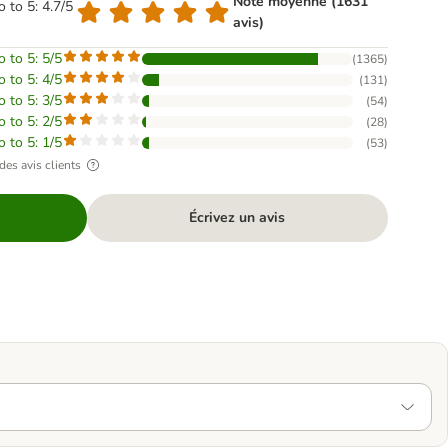
Note moyenne (1631
o to 5: 4.7/5
avis)
o to 5: 5/5
(
1365
)
o to 5: 4/5
(
131
)
o to 5: 3/5
(
54
)
o to 5: 2/5
(
28
)
o to 5: 1/5
(
53
)
des avis clients
Écrivez un avis