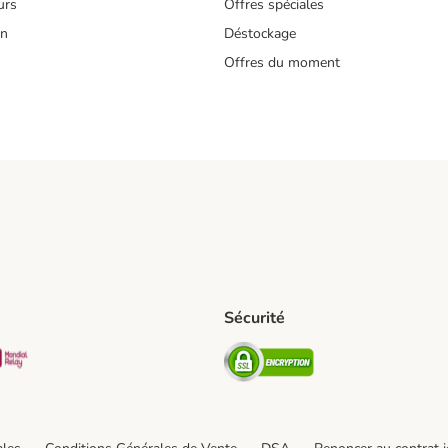
urs
Offres spéciales
on
Déstockage
Offres du moment
s
Sécurité
pping Method
D Shipping Method
Mondial relay Shipping Method
Security
od
hod