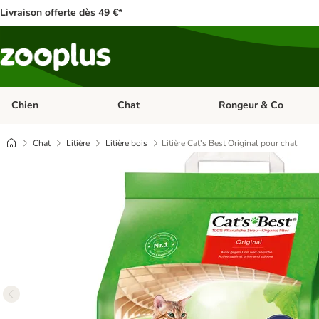
Livraison offerte dès 49 €*
Chien
Chat
Rongeur & Co
Dérouler les catégories: Chien
Dérouler les catégories: 
Chat
Litière
Litière bois
Litière Cat's Best Original pour chat