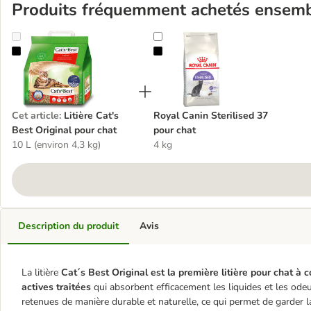
Produits fréquemment achetés ensem
Litière Cat's Best Original pour chat
Royal Canin Sterilised 37 pour cha
Cet article
:
Litière Cat's
Royal Canin Sterilised 37
Best Original pour chat
pour chat
10 L (environ 4,3 kg)
4 kg
Description du produit
Avis
La litière
Cat´s Best Original est la première litière pour chat à
actives traitées
qui absorbent efficacement les liquides et les ode
retenues de manière durable et naturelle, ce qui permet de garder la 