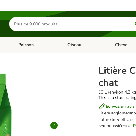
Rechercher
des
produits
Poisson
Oiseau
Cheval
Chat
Dérouler les catégories: Rongeur & Co
Dérouler les catégories: Poisson
Dérouler les 
Litière 
chat
10 L (environ 4,3 kg
This is a stars ratin
Écrivez un avis
Litière agglomérante
naturelle & efficac
peu poussiéreuse
P