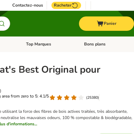
Contactez-nous
Racheter
Panier
Top Marques
Bons plans
catégories: Oiseau
Dérouler les catégories: Cheval
Dérouler les catégories: Top
Cat's Best Original pour
)
g area from zero to 5: 4.1/5
(
25380
)
 utilisant la force des fibres de bois actives traitées, très absorbante,
e, neutralise les mauvaises odeurs, 100 % compostable & biodégradable,
lus d'informations...