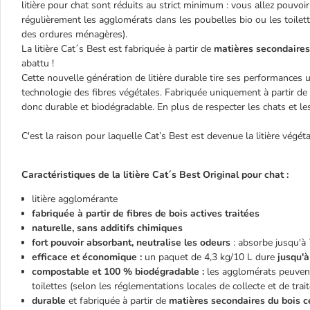
litière pour chat sont réduits au strict minimum : vous allez pouvoir 
régulièrement les agglomérats dans les poubelles bio ou les toilett
des ordures ménagères).
La litière Cat´s Best est fabriquée à partir de
matières secondaires
abattu !
Cette nouvelle génération de litière durable tire ses performances
technologie des fibres végétales. Fabriquée uniquement à partir de m
donc durable et biodégradable. En plus de respecter les chats et le
C'est la raison pour laquelle Cat’s Best est devenue la litière végét
Caractéristiques de la litière Cat´s Best Original pour chat :
litière agglomérante
fabriquée à partir de fibres de bois actives traitées
naturelle,
sans additifs chimiques
fort pouvoir absorbant, neutralise les odeurs
: absorbe jusqu'à 
efficace et économique :
un paquet de 4,3 kg/10 L dure
jusqu'
compostable et 100 % biodégradable :
les agglomérats peuvent
toilettes (selon les réglementations locales de collecte et de tr
durable
et fabriquée à partir de
matières secondaires du bois c