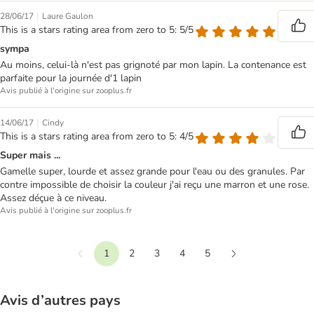
|
28/06/17
Laure Gaulon
This is a stars rating area from zero to 5: 5/5
sympa
Au moins, celui-là n'est pas grignoté par mon lapin. La contenance est
parfaite pour la journée d'1 lapin
Avis publié à l'origine sur zooplus.fr
|
14/06/17
Cindy
This is a stars rating area from zero to 5: 4/5
Super mais ...
Gamelle super, lourde et assez grande pour l'eau ou des granules. Par
contre impossible de choisir la couleur j'ai reçu une marron et une rose.
Assez déçue à ce niveau.
Avis publié à l'origine sur zooplus.fr
1
2
3
4
5
Précédent
Suivant
Avis d’autres pays