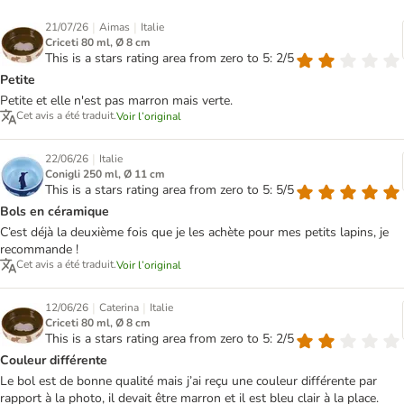
|
|
21/07/26
Aimas
Italie
Criceti 80 ml, Ø 8 cm
This is a stars rating area from zero to 5: 2/5
Petite
Petite et elle n'est pas marron mais verte.
Cet avis a été traduit.
Voir l’original
|
22/06/26
Italie
Conigli 250 ml, Ø 11 cm
This is a stars rating area from zero to 5: 5/5
Bols en céramique
C’est déjà la deuxième fois que je les achète pour mes petits lapins, je
recommande !
Cet avis a été traduit.
Voir l’original
|
|
12/06/26
Caterina
Italie
Criceti 80 ml, Ø 8 cm
This is a stars rating area from zero to 5: 2/5
Couleur différente
Le bol est de bonne qualité mais j’ai reçu une couleur différente par
rapport à la photo, il devait être marron et il est bleu clair à la place.