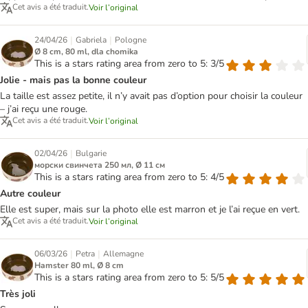
Cet avis a été traduit.
Voir l’original
|
|
24/04/26
Gabriela
Pologne
Ø 8 cm, 80 ml, dla chomika
This is a stars rating area from zero to 5: 3/5
Jolie - mais pas la bonne couleur
La taille est assez petite, il n’y avait pas d’option pour choisir la couleur
– j’ai reçu une rouge.
Cet avis a été traduit.
Voir l’original
|
02/04/26
Bulgarie
морски свинчета 250 мл, Ø 11 см
This is a stars rating area from zero to 5: 4/5
Autre couleur
Elle est super, mais sur la photo elle est marron et je l’ai reçue en vert.
Cet avis a été traduit.
Voir l’original
|
|
06/03/26
Petra
Allemagne
Hamster 80 ml, Ø 8 cm
This is a stars rating area from zero to 5: 5/5
Très joli