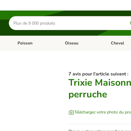
Rechercher
des
produits
Poisson
Oiseau
Cheval
Chat
Dérouler les catégories: Rongeur & Co
Dérouler les catégories: Poisson
Dérouler les 
7 avis pour l'article suivant :
Trixie Maisonn
perruche
Téléchargez votre photo du pro