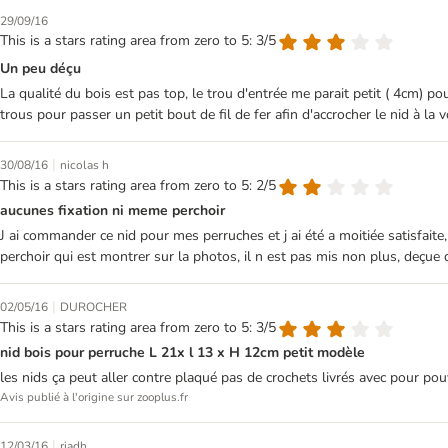
29/09/16
This is a stars rating area from zero to 5: 3/5
Un peu déçu
La qualité du bois est pas top, le trou d'entrée me parait petit ( 4cm) p
trous pour passer un petit bout de fil de fer afin d'accrocher le nid à la v
|
30/08/16
nicolas h
This is a stars rating area from zero to 5: 2/5
aucunes fixation ni meme perchoir
J ai commander ce nid pour mes perruches et j ai été a moitiée satisfaite,
perchoir qui est montrer sur la photos, il n est pas mis non plus, deçue
|
02/05/16
DUROCHER
This is a stars rating area from zero to 5: 3/5
nid bois pour perruche L 21x l 13 x H 12cm petit modèle
les nids ça peut aller contre plaqué pas de crochets livrés avec pour pouvo
Avis publié à l'origine sur zooplus.fr
|
12/03/16
riadh