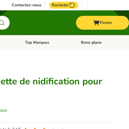
Contactez-nous
Racheter
Panier
Top Marques
Bons plans
catégories: Oiseau
Dérouler les catégories: Cheval
Dérouler les catégories: Top
ette de nidification pour
duit