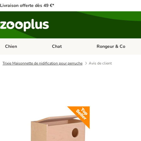
Livraison offerte dès 49 €*
Chien
Chat
Rongeur & Co
Dérouler les catégories: Chien
Dérouler les catégories: 
Trixie Maisonnette de nidification pour perruche
Avis de client