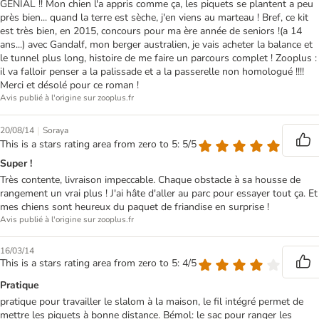
GÉNIAL !! Mon chien l'a appris comme ça, les piquets se plantent a peu
près bien... quand la terre est sèche, j'en viens au marteau ! Bref, ce kit
est très bien, en 2015, concours pour ma ère année de seniors !(a 14
ans...) avec Gandalf, mon berger australien, je vais acheter la balance et
le tunnel plus long, histoire de me faire un parcours complet ! Zooplus :
il va falloir penser a la palissade et a la passerelle non homologué !!!!
Merci et désolé pour ce roman !
Avis publié à l'origine sur zooplus.fr
|
20/08/14
Soraya
This is a stars rating area from zero to 5: 5/5
Super !
Très contente, livraison impeccable. Chaque obstacle à sa housse de
rangement un vrai plus ! J'ai hâte d'aller au parc pour essayer tout ça. Et
mes chiens sont heureux du paquet de friandise en surprise !
Avis publié à l'origine sur zooplus.fr
16/03/14
This is a stars rating area from zero to 5: 4/5
Pratique
pratique pour travailler le slalom à la maison, le fil intégré permet de
mettre les piquets à bonne distance. Bémol: le sac pour ranger les