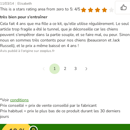
|
11/03/14
Elisabeth
This is a stars rating area from zero to 5: 4/5
très bien pour s'entraîner
Cela fait 4 ans que ma fille a ce kit, qu'elle utilise régulièrement. Le seul
article trop fragile a été le tunnel, que je déconseille car les chiens
peuvent s'empêtrer dans la partie souple, et se faire mal, ou peur. Sinon
nous en sommes très contents pour nos chiens (beauceron et Jack
Russell), et le prix a même baissé en 4 ans !
Avis publié à l'origine sur zooplus.fr
1
2
3
Précédent
Suivant
*Voir
conditions
Prix conseillé = prix de vente conseillé par le fabricant
Prix habituel = prix le plus bas de ce produit durant les 30 derniers
jours