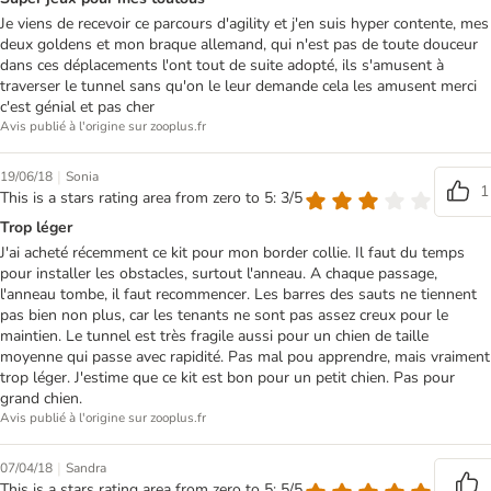
Je viens de recevoir ce parcours d'agility et j'en suis hyper contente, mes
deux goldens et mon braque allemand, qui n'est pas de toute douceur
dans ces déplacements l'ont tout de suite adopté, ils s'amusent à
traverser le tunnel sans qu'on le leur demande cela les amusent merci
c'est génial et pas cher
Avis publié à l'origine sur zooplus.fr
|
19/06/18
Sonia
1
This is a stars rating area from zero to 5: 3/5
Trop léger
J'ai acheté récemment ce kit pour mon border collie. Il faut du temps
pour installer les obstacles, surtout l'anneau. A chaque passage,
l'anneau tombe, il faut recommencer. Les barres des sauts ne tiennent
pas bien non plus, car les tenants ne sont pas assez creux pour le
maintien. Le tunnel est très fragile aussi pour un chien de taille
moyenne qui passe avec rapidité. Pas mal pou apprendre, mais vraiment
trop léger. J'estime que ce kit est bon pour un petit chien. Pas pour
grand chien.
Avis publié à l'origine sur zooplus.fr
|
07/04/18
Sandra
This is a stars rating area from zero to 5: 5/5