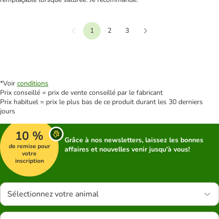
1
2
3
Précédent
Suivant
*Voir
conditions
Prix conseillé = prix de vente conseillé par le fabricant
Prix habituel = prix le plus bas de ce produit durant les 30 derniers
jours
10 %
Grâce à nos newsletters, laissez les bonnes
de remise pour
affaires et nouvelles venir jusqu'à vous!
votre
inscription
Sélectionnez votre animal