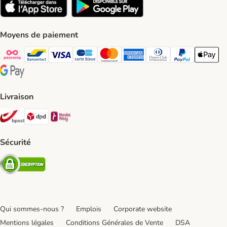
Moyens de paiement
Payconiq Payment Method
bancontact Payment Method
Visa Payment Method
carte bleue Payment Method
Master card Payment Method
American express Payment Meth
Diners club Payment Met
Paypal Payment 
Apple Pa
Google Pay Payment Method
Livraison
Bpost Shipping Method
DPD Shipping Method
Mondial relay Shipping Method
Sécurité
Security
Qui sommes-nous ?
Emplois
Corporate website
Mentions légales
Conditions Générales de Vente
DSA