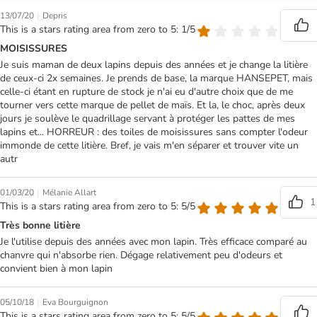
|
13/07/20
Depris
This is a stars rating area from zero to 5: 1/5
MOISISSURES
Je suis maman de deux lapins depuis des années et je change la litière
de ceux-ci 2x semaines. Je prends de base, la marque HANSEPET, mais
celle-ci étant en rupture de stock je n'ai eu d'autre choix que de me
tourner vers cette marque de pellet de maïs. Et la, le choc, après deux
jours je soulève le quadrillage servant à protéger les pattes de mes
lapins et... HORREUR : des toiles de moisissures sans compter l'odeur
immonde de cette litière. Bref, je vais m'en séparer et trouver vite un
autr
|
01/03/20
Mélanie Allart
1
This is a stars rating area from zero to 5: 5/5
Très bonne litière
Je l'utilise depuis des années avec mon lapin. Très efficace comparé au
chanvre qui n'absorbe rien. Dégage relativement peu d'odeurs et
convient bien à mon lapin
|
05/10/18
Eva Bourguignon
This is a stars rating area from zero to 5: 5/5