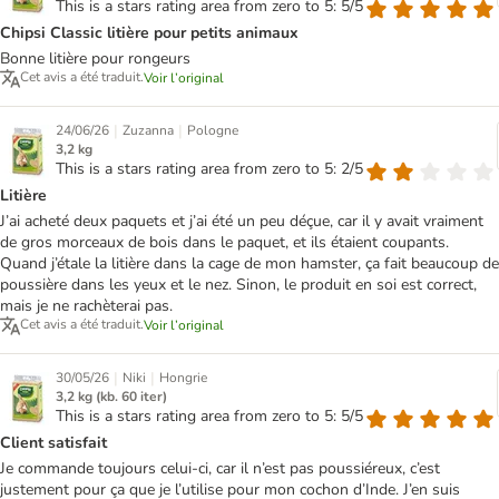
This is a stars rating area from zero to 5: 5/5
Chipsi Classic litière pour petits animaux
Bonne litière pour rongeurs
Cet avis a été traduit.
Voir l’original
|
|
24/06/26
Zuzanna
Pologne
3,2 kg
This is a stars rating area from zero to 5: 2/5
Litière
J’ai acheté deux paquets et j’ai été un peu déçue, car il y avait vraiment
de gros morceaux de bois dans le paquet, et ils étaient coupants.
Quand j’étale la litière dans la cage de mon hamster, ça fait beaucoup de
poussière dans les yeux et le nez. Sinon, le produit en soi est correct,
mais je ne rachèterai pas.
Cet avis a été traduit.
Voir l’original
|
|
30/05/26
Niki
Hongrie
3,2 kg (kb. 60 iter)
This is a stars rating area from zero to 5: 5/5
Client satisfait
Je commande toujours celui-ci, car il n’est pas poussiéreux, c’est
justement pour ça que je l’utilise pour mon cochon d’Inde. J’en suis