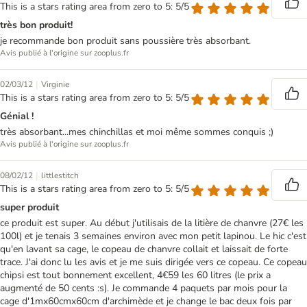
This is a stars rating area from zero to 5: 5/5
très bon produit!
je recommande bon produit sans poussière très absorbant.
Avis publié à l'origine sur zooplus.fr
|
02/03/12
Virginie
This is a stars rating area from zero to 5: 5/5
Génial !
très absorbant...mes chinchillas et moi même sommes conquis ;)
Avis publié à l'origine sur zooplus.fr
|
08/02/12
littlestitch
This is a stars rating area from zero to 5: 5/5
super produit
ce produit est super. Au début j'utilisais de la litière de chanvre (27€ les
100l) et je tenais 3 semaines environ avec mon petit lapinou. Le hic c'est
qu'en lavant sa cage, le copeau de chanvre collait et laissait de forte
trace. J'ai donc lu les avis et je me suis dirigée vers ce copeau. Ce copeau
chipsi est tout bonnement excellent, 4€59 les 60 litres (le prix a
augmenté de 50 cents :s). Je commande 4 paquets par mois pour la
cage d'1mx60cmx60cm d'archimède et je change le bac deux fois par