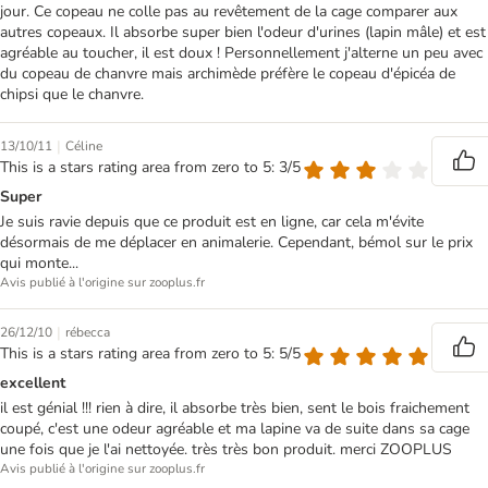
jour. Ce copeau ne colle pas au revêtement de la cage comparer aux
autres copeaux. Il absorbe super bien l'odeur d'urines (lapin mâle) et est
agréable au toucher, il est doux ! Personnellement j'alterne un peu avec
du copeau de chanvre mais archimède préfère le copeau d'épicéa de
chipsi que le chanvre.
|
13/10/11
Céline
This is a stars rating area from zero to 5: 3/5
Super
Je suis ravie depuis que ce produit est en ligne, car cela m'évite
désormais de me déplacer en animalerie. Cependant, bémol sur le prix
qui monte...
Avis publié à l'origine sur zooplus.fr
|
26/12/10
rébecca
This is a stars rating area from zero to 5: 5/5
excellent
il est génial !!! rien à dire, il absorbe très bien, sent le bois fraichement
coupé, c'est une odeur agréable et ma lapine va de suite dans sa cage
une fois que je l'ai nettoyée. très très bon produit. merci ZOOPLUS
Avis publié à l'origine sur zooplus.fr