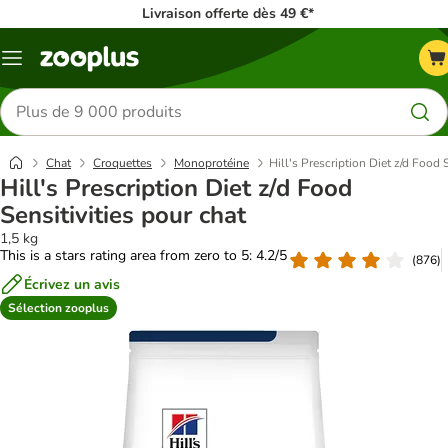
Livraison offerte dès 49 €*
Menu
Rechercher
des
produits
Chat
Croquettes
Monoprotéine
Hill's Prescription Diet z/d Food 
Hill's Prescription Diet z/d Food
Sensitivities pour chat
1,5 kg
This is a stars rating area from zero to 5: 4.2/5
(
876
)
Écrivez un avis
Sélection zooplus