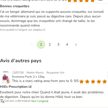
Bonnes croquettes
J'ai un berger allemand qui ne supporte aucune croquette, sur conseil
de ma vétérinaire je suis passé au digestive care. Depuis plus aucun
soucis, dommage que les croquettes ont changé de taille. Je les
recommande quand même
Avis publié à l'origine sur zooplus.fr
1
2
3
4
Précédent
Suivant
Avis d’autres pays
|
|
13/07/26
Martin Morris
Royaume-Uni
Economy Pack: 2 x 12kg
This is a stars rating area from zero to 5: 5/5
Hill's Prescription id
Excellent pour notre chien Quand il était jeune, il avait des problèmes
de digestion. Depuis qu’on lui donne Hilld, tout va bien.
Cet avis a été traduit.
Voir l’original