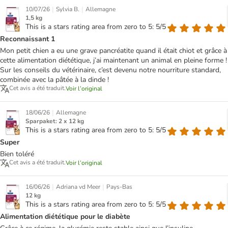
|
|
10/07/26
Sylvia B.
Allemagne
1,5 kg
This is a stars rating area from zero to 5: 5/5
Reconnaissant 1
Mon petit chien a eu une grave pancréatite quand il était chiot et grâce à
cette alimentation diététique, j’ai maintenant un animal en pleine forme !
Sur les conseils du vétérinaire, c’est devenu notre nourriture standard,
combinée avec la pâtée à la dinde !
Cet avis a été traduit.
Voir l’original
|
18/06/26
Allemagne
Sparpaket: 2 x 12 kg
This is a stars rating area from zero to 5: 5/5
Super
Bien toléré
Cet avis a été traduit.
Voir l’original
|
|
16/06/26
Adriana vd Meer
Pays-Bas
12 kg
This is a stars rating area from zero to 5: 5/5
Alimentation diététique pour le diabète