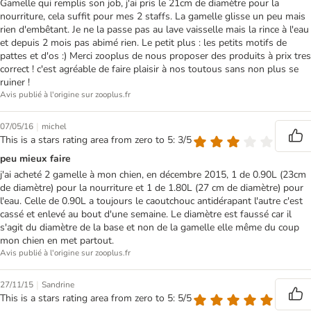
Gamelle qui remplis son job, j'ai pris le 21cm de diamètre pour la
nourriture, cela suffit pour mes 2 staffs. La gamelle glisse un peu mais
rien d'embêtant. Je ne la passe pas au lave vaisselle mais la rince à l'eau
et depuis 2 mois pas abimé rien. Le petit plus : les petits motifs de
pattes et d'os :) Merci zooplus de nous proposer des produits à prix tres
correct ! c'est agréable de faire plaisir à nos toutous sans non plus se
ruiner !
Avis publié à l'origine sur zooplus.fr
|
07/05/16
michel
This is a stars rating area from zero to 5: 3/5
peu mieux faire
j'ai acheté 2 gamelle à mon chien, en décembre 2015, 1 de 0.90L (23cm
de diamètre) pour la nourriture et 1 de 1.80L (27 cm de diamètre) pour
l'eau. Celle de 0.90L a toujours le caoutchouc antidérapant l'autre c'est
cassé et enlevé au bout d'une semaine. Le diamètre est faussé car il
s'agit du diamètre de la base et non de la gamelle elle même du coup
mon chien en met partout.
Avis publié à l'origine sur zooplus.fr
|
27/11/15
Sandrine
This is a stars rating area from zero to 5: 5/5