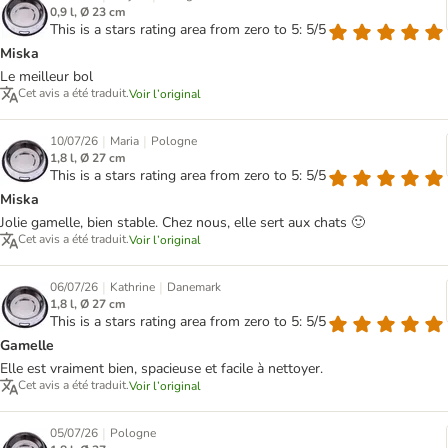
0,9 l, Ø 23 cm
This is a stars rating area from zero to 5: 5/5
Miska
Le meilleur bol
Cet avis a été traduit.
Voir l’original
|
|
10/07/26
Maria
Pologne
1,8 l, Ø 27 cm
This is a stars rating area from zero to 5: 5/5
Miska
Jolie gamelle, bien stable. Chez nous, elle sert aux chats 🙂
Cet avis a été traduit.
Voir l’original
|
|
06/07/26
Kathrine
Danemark
1,8 l, Ø 27 cm
This is a stars rating area from zero to 5: 5/5
Gamelle
Elle est vraiment bien, spacieuse et facile à nettoyer.
Cet avis a été traduit.
Voir l’original
|
05/07/26
Pologne