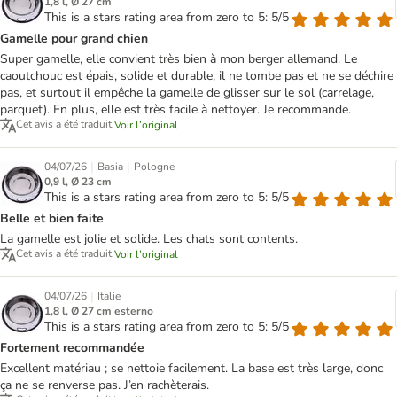
1,8 l, Ø 27 cm
This is a stars rating area from zero to 5: 5/5
Gamelle pour grand chien
Super gamelle, elle convient très bien à mon berger allemand. Le
caoutchouc est épais, solide et durable, il ne tombe pas et ne se déchire
pas, et surtout il empêche la gamelle de glisser sur le sol (carrelage,
parquet). En plus, elle est très facile à nettoyer. Je recommande.
Cet avis a été traduit.
Voir l’original
|
|
04/07/26
Basia
Pologne
0,9 l, Ø 23 cm
This is a stars rating area from zero to 5: 5/5
Belle et bien faite
La gamelle est jolie et solide. Les chats sont contents.
Cet avis a été traduit.
Voir l’original
|
04/07/26
Italie
1,8 l, Ø 27 cm esterno
This is a stars rating area from zero to 5: 5/5
Fortement recommandée
Excellent matériau ; se nettoie facilement. La base est très large, donc
ça ne se renverse pas. J’en rachèterais.