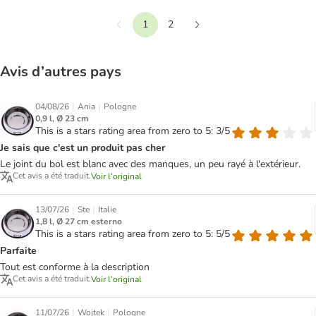
1
2
Précédent
Suivant
Avis d’autres pays
|
|
04/08/26
Ania
Pologne
0,9 l, Ø 23 cm
This is a stars rating area from zero to 5: 3/5
Je sais que c'est un produit pas cher
Le joint du bol est blanc avec des manques, un peu rayé à l'extérieur.
Cet avis a été traduit.
Voir l’original
|
|
13/07/26
Ste
Italie
1,8 l, Ø 27 cm esterno
This is a stars rating area from zero to 5: 5/5
Parfaite
Tout est conforme à la description
Cet avis a été traduit.
Voir l’original
|
|
11/07/26
Wojtek
Pologne