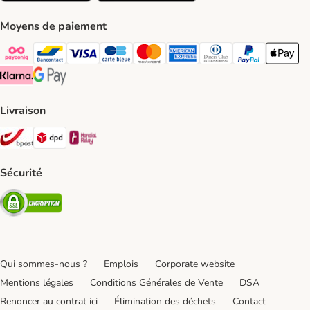
Moyens de paiement
Payconiq Payment Method
bancontact Payment Method
Visa Payment Method
carte bleue Payment Method
Master card Payment Method
American express Payment Meth
Diners club Payment Met
Paypal Payment 
Apple Pa
Klarna Payment Method
Google Pay Payment Method
Livraison
Bpost Shipping Method
DPD Shipping Method
Mondial relay Shipping Method
Sécurité
Security
Qui sommes-nous ?
Emplois
Corporate website
Mentions légales
Conditions Générales de Vente
DSA
Renoncer au contrat ici
Élimination des déchets
Contact