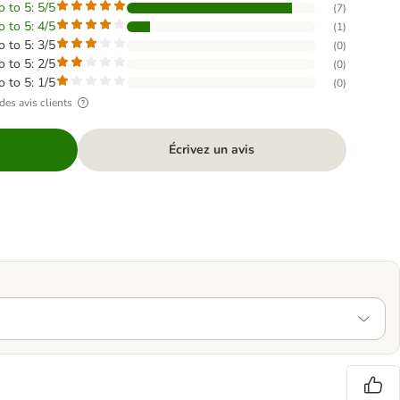
o to 5: 5/5
(
7
)
o to 5: 4/5
(
1
)
o to 5: 3/5
(
0
)
o to 5: 2/5
(
0
)
o to 5: 1/5
(
0
)
des avis clients
Écrivez un avis