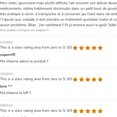
Mon chien, gourmand mais plutôt difficile, fait souvent son délicat devant
médicaments, même habilement dissimulés dans un petit bout de gruyère. Vu
très pratique à servir, à transporter et à conserver (au frais) dans ce
! J'ajoute que, malade, il doit prendre un traitement quotidien matin et s
aucun problème. Bilan : j'en rachèterai !! Et je testerai aussi le goût "p
Avis publié à l'origine sur zooplus.fr
21/10/14
This is a stars rating area from zero to 5: 5/5
superrr!!!!
Ma chienne adore ce produit !!
13/10/14
This is a stars rating area from zero to 5: 5/5
love *-*
Ma chienne le kiff !!
03/07/14
This is a stars rating area from zero to 5: 5/5