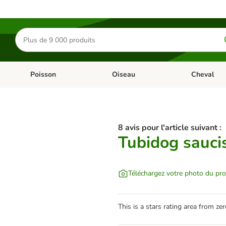
Rechercher
des
produits
Poisson
Oiseau
Cheval
Chat
Dérouler les catégories: Rongeur & Co
Dérouler les catégories: Poisson
Dérouler les 
8 avis pour l'article suivant :
Tubidog saucis
Téléchargez votre photo du pro
This is a stars rating area from zer