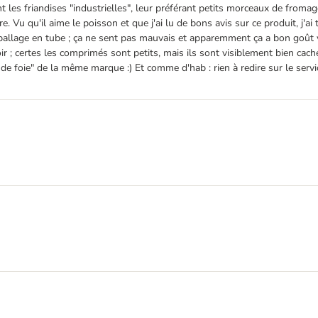
 les friandises "industrielles", leur préférant petits morceaux de fromage 
 qu'il aime le poisson et que j'ai lu de bons avis sur ce produit, j'ai te
t emballage en tube ; ça ne sent pas mauvais et apparemment ça a bon goû
oir ; certes les comprimés sont petits, mais ils sont visiblement bien cac
âté de foie" de la même marque :) Et comme d'hab : rien à redire sur le ser