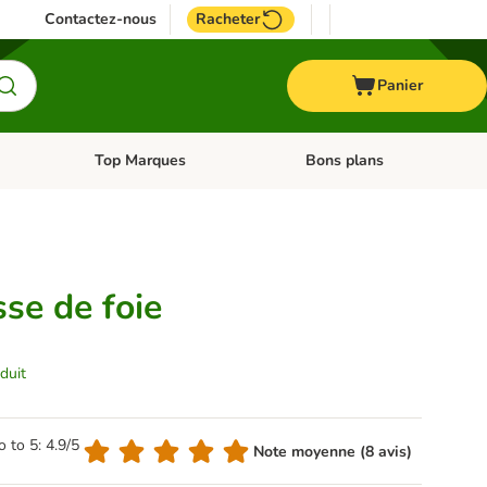
Contactez-nous
Racheter
Panier
Top Marques
Bons plans
catégories: Oiseau
Dérouler les catégories: Cheval
Dérouler les catégories: Top
se de foie
duit
o to 5: 4.9/5
Note moyenne (8 avis)