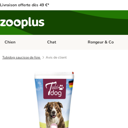
Livraison offerte dès 49 €*
Chien
Chat
Rongeur & Co
Dérouler les catégories: Chien
Dérouler les catégories: 
Tubidog saucisse de foie
Avis de client