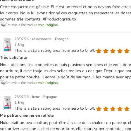
Cette croquette est géniale. Elle est un teckel et nous devons faire atte
leur corps. Nous lui avons donné ces croquettes en respectant les doses
sommes très contents. #Productogratuito
Cet avis a été traduit.
Voir l’original
|
|
28/07/26
roxxiphoebe
Espagne
1,5 kg
This is a stars rating area from zero to 5: 5/5
Très satisfaite
Nous utilisons ces croquettes depuis plusieurs semaines et je vous donn
nourriture, il avait toujours des selles molles ou des gaz. Depuis que n
pour sa petite bouche. Il adore le goût de saumon, il les mange avec app
Cet avis a été traduit.
Voir l’original
|
|
28/07/26
Irene
Espagne
1,5 kg
This is a stars rating area from zero to 5: 5/5
Ma petite chienne en raffole
Nuka était un peu abattue, peut-être à cause de la chaleur ou parce qu’
voit arriver avec son sachet de nourriture, elle court super contente jus