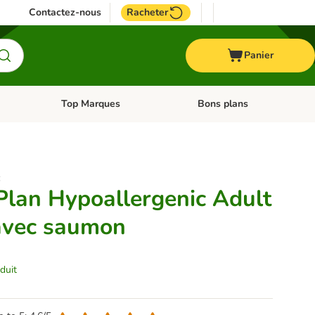
Contactez-nous
Racheter
Panier
Top Marques
Bons plans
catégories: Oiseau
Dérouler les catégories: Cheval
Dérouler les catégories: Top
:
 Plan Hypoallergenic Adult
avec saumon
duit