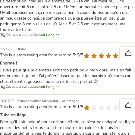
La description indique un diamètre de 10-14 cm. J’ai mesuré… Une
ouverture fait 5 cm, l’autre 2,5 cm ! Même un hamster nain ne passe pas
! Malheureusement, ça ne me sert à rien, à cause du risque qu’un des
animaux reste coincé. Je comprends que ça puisse être un peu plus
petit, genre 8 cm au lieu de 10. Mais 5 et 2,5 cm, c’est vraiment une
toute autre taille.
Cet avis a été traduit.
Voir l’original
|
17/12/23
Italie
This is a stars rating area from zero to 5: 5/5
Énorme !
J'avais peur que le diamètre soit trop petit pour mon doré, mais en fait il
est vraiment grand ! J'ai préféré lisser un peu les parois intérieures car
elles étaient rugueuses, pour le reste c'est parfait 😍
Cet avis a été traduit.
Voir l’original
|
|
18/07/23
Sandra walker Mahmutaj
Allemagne
This is a stars rating area from zero to 5: 1/5
Tube en liège
Bien qu'il soit indiqué pour cochons d'Inde, ce n'est pas adapté car il y a
encore des petits trous où la tête peut rester coincée. Je suis très
mécontent(e) et je vais le donner à quelqu'un qui a un hamster ou un