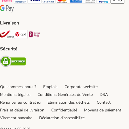
Payconiq Payment Method
bancontact Payment Method
Visa Payment Method
carte bleue Payment Method
Master card Payment Method
American express Payment Meth
Diners club Payment Met
Paypal Payment 
Apple Pa
Google Pay Payment Method
Livraison
Bpost Shipping Method
DPD Shipping Method
Mondial relay Shipping Method
Sécurité
Security
Qui sommes-nous ?
Emplois
Corporate website
Mentions légales
Conditions Générales de Vente
DSA
Renoncer au contrat ici
Élimination des déchets
Contact
Frais et délai de livraison
Confidentialité
Moyens de paiement
Virement bancaire
Déclaration d'accessibilité