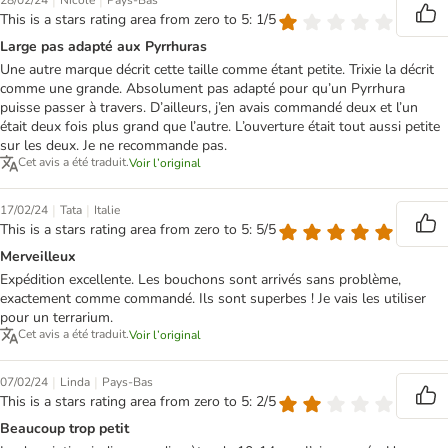
|
|
28/02/24
Nicôle
Pays-Bas
This is a stars rating area from zero to 5: 1/5
Large pas adapté aux Pyrrhuras
Une autre marque décrit cette taille comme étant petite. Trixie la décrit
comme une grande. Absolument pas adapté pour qu’un Pyrrhura
puisse passer à travers. D’ailleurs, j’en avais commandé deux et l’un
était deux fois plus grand que l’autre. L’ouverture était tout aussi petite
sur les deux. Je ne recommande pas.
Cet avis a été traduit.
Voir l’original
|
|
17/02/24
Tata
Italie
This is a stars rating area from zero to 5: 5/5
Merveilleux
Expédition excellente. Les bouchons sont arrivés sans problème,
exactement comme commandé. Ils sont superbes ! Je vais les utiliser
pour un terrarium.
Cet avis a été traduit.
Voir l’original
|
|
07/02/24
Linda
Pays-Bas
This is a stars rating area from zero to 5: 2/5
Beaucoup trop petit