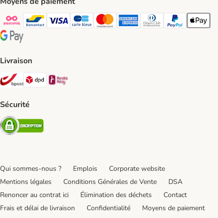
Moyens de paiement
Payconiq Payment Method
bancontact Payment Method
Visa Payment Method
carte bleue Payment Method
Master card Payment Method
American express Payment Meth
Diners club Payment Met
Paypal Payment 
Apple Pa
Google Pay Payment Method
Livraison
Bpost Shipping Method
DPD Shipping Method
Mondial relay Shipping Method
Sécurité
Security
Qui sommes-nous ?
Emplois
Corporate website
Mentions légales
Conditions Générales de Vente
DSA
Renoncer au contrat ici
Élimination des déchets
Contact
Frais et délai de livraison
Confidentialité
Moyens de paiement