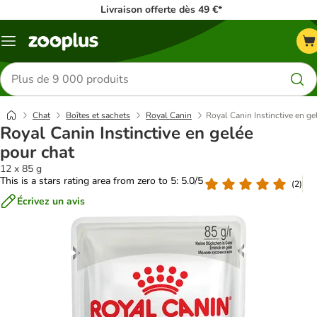
Livraison offerte dès 49 €*
Menu
Rechercher
des
produits
Chat
Boîtes et sachets
Royal Canin
Royal Canin Instinctive en ge
Royal Canin Instinctive en gelée
pour chat
12 x 85 g
This is a stars rating area from zero to 5: 5.0/5
(
2
)
Écrivez un avis