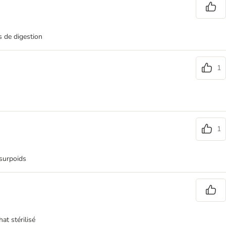
s de digestion
1
1
 surpoids
at stérilisé