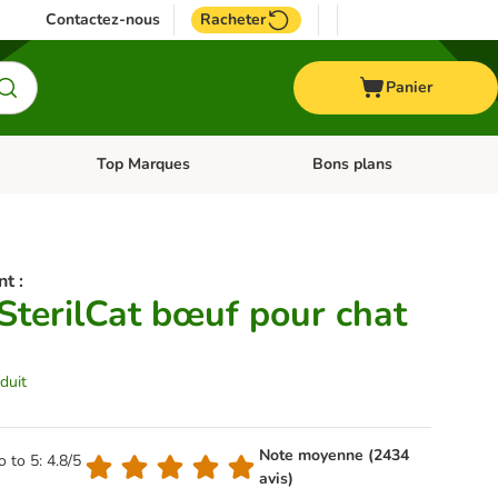
Contactez-nous
Racheter
Panier
Top Marques
Bons plans
catégories: Oiseau
Dérouler les catégories: Cheval
Dérouler les catégories: Top
nt :
terilCat bœuf pour chat
duit
Note moyenne (2434
o to 5: 4.8/5
avis)