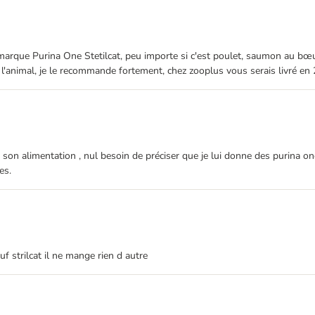
rque Purina One Stetilcat, peu importe si c'est poulet, saumon au bœuf,
 l'animal, je le recommande fortement, chez zooplus vous serais livré en 2
son alimentation , nul besoin de préciser que je lui donne des purina one 
es.
uf strilcat il ne mange rien d autre