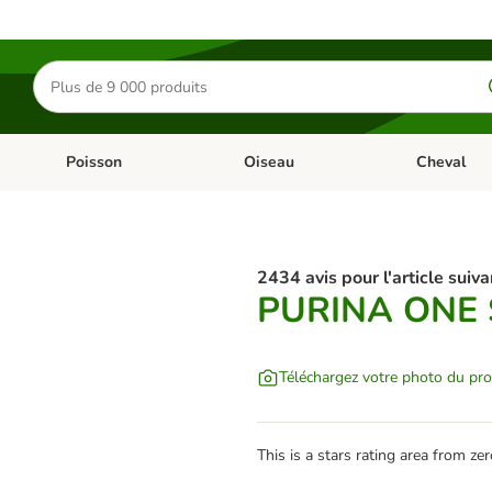
Rechercher
des
produits
Poisson
Oiseau
Cheval
Chat
Dérouler les catégories: Rongeur & Co
Dérouler les catégories: Poisson
Dérouler les 
2434 avis pour l'article suiva
PURINA ONE S
Téléchargez votre photo du pro
This is a stars rating area from zer