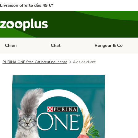
Livraison offerte dès 49 €*
Chien
Chat
Rongeur & Co
Dérouler les catégories: Chien
Dérouler les catégories: 
PURINA ONE SterilCat bœuf pour chat
Avis de client