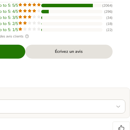
o to 5: 5/5
(
2064
)
o to 5: 4/5
(
296
)
o to 5: 3/5
(
34
)
o to 5: 2/5
(
18
)
o to 5: 1/5
(
22
)
des avis clients
Écrivez un avis