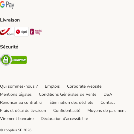
Google Pay Payment Method
Livraison
Bpost Shipping Method
DPD Shipping Method
Mondial relay Shipping Method
Sécurité
Security
Qui sommes-nous ?
Emplois
Corporate website
Mentions légales
Conditions Générales de Vente
DSA
Renoncer au contrat ici
Élimination des déchets
Contact
Frais et délai de livraison
Confidentialité
Moyens de paiement
Virement bancaire
Déclaration d'accessibilité
© zooplus SE
2026