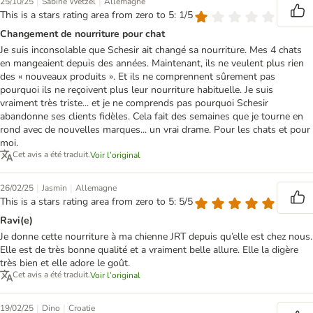
|
|
25/10/25
Sabine Wetzel
Allemagne
This is a stars rating area from zero to 5: 1/5
Changement de nourriture pour chat
Je suis inconsolable que Schesir ait changé sa nourriture. Mes 4 chats
en mangeaient depuis des années. Maintenant, ils ne veulent plus rien
des « nouveaux produits ». Et ils ne comprennent sûrement pas
pourquoi ils ne reçoivent plus leur nourriture habituelle. Je suis
vraiment très triste... et je ne comprends pas pourquoi Schesir
abandonne ses clients fidèles. Cela fait des semaines que je tourne en
rond avec de nouvelles marques... un vrai drame. Pour les chats et pour
moi.
Cet avis a été traduit.
Voir l’original
|
|
26/02/25
Jasmin
Allemagne
This is a stars rating area from zero to 5: 5/5
Ravi(e)
Je donne cette nourriture à ma chienne JRT depuis qu’elle est chez nous.
Elle est de très bonne qualité et a vraiment belle allure. Elle la digère
très bien et elle adore le goût.
Cet avis a été traduit.
Voir l’original
|
|
19/02/25
Dino
Croatie