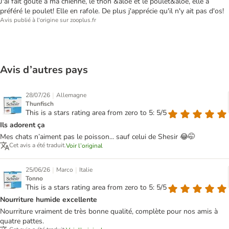
J'ai fait goûté à ma chienne, le thon &aloe et le poulet&aloe, elle a
préféré le poulet! Elle en rafole. De plus j'apprécie qu'il n'y ait pas d'os!
Avis publié à l'origine sur zooplus.fr
Avis d’autres pays
|
28/07/26
Allemagne
Thunfisch
This is a stars rating area from zero to 5: 5/5
Ils adorent ça
Mes chats n’aiment pas le poisson... sauf celui de Shesir 😂🤭
Cet avis a été traduit.
Voir l’original
|
|
25/06/26
Marco
Italie
Tonno
This is a stars rating area from zero to 5: 5/5
Nourriture humide excellente
Nourriture vraiment de très bonne qualité, complète pour nos amis à
quatre pattes.