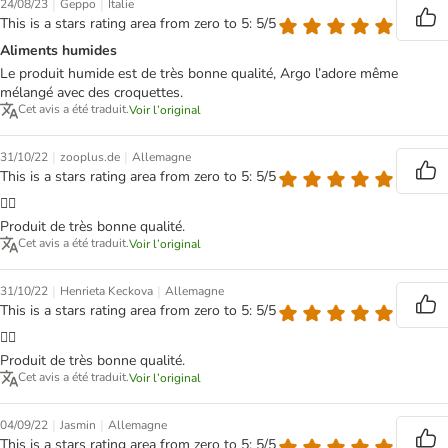
|
|
24/08/23
Geppo
Italie
This is a stars rating area from zero to 5: 5/5
Aliments humides
Le produit humide est de très bonne qualité, Argo l’adore même
mélangé avec des croquettes.
Cet avis a été traduit.
Voir l’original
|
|
31/10/22
zooplus.de
Allemagne
This is a stars rating area from zero to 5: 5/5
👍🏻
Produit de très bonne qualité.
Cet avis a été traduit.
Voir l’original
|
|
31/10/22
Henrieta Keckova
Allemagne
This is a stars rating area from zero to 5: 5/5
👍🏻
Produit de très bonne qualité.
Cet avis a été traduit.
Voir l’original
|
|
04/09/22
Jasmin
Allemagne
This is a stars rating area from zero to 5: 5/5