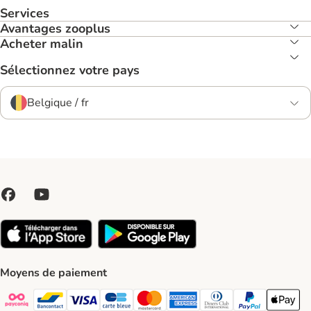
Services
Avantages zooplus
Acheter malin
Sélectionnez votre pays
Belgique / fr
Moyens de paiement
Payconiq Payment Method
bancontact Payment Method
Visa Payment Method
carte bleue Payment Method
Master card Payment Method
American express Payment Meth
Diners club Payment Met
Paypal Payment 
Apple Pa