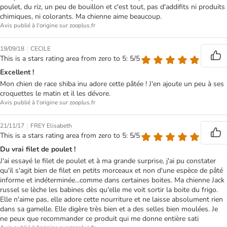
poulet, du riz, un peu de bouillon et c'est tout, pas d'addifits ni produits
chimiques, ni colorants. Ma chienne aime beaucoup.
Avis publié à l'origine sur zooplus.fr
|
19/09/18
CECILE
This is a stars rating area from zero to 5: 5/5
Excellent !
Mon chien de race shiba inu adore cette pâtée ! J'en ajoute un peu à ses
croquettes le matin et il les dévore.
Avis publié à l'origine sur zooplus.fr
|
21/11/17
FREY Elisabeth
This is a stars rating area from zero to 5: 5/5
Du vrai filet de poulet !
J'ai essayé le filet de poulet et à ma grande surprise, j'ai pu constater
qu'il s'agit bien de filet en petits morceaux et non d'une espèce de pâté
informe et indéterminée...comme dans certaines boites. Ma chienne Jack
russel se lèche les babines dès qu'elle me voit sortir la boite du frigo.
Elle n'aime pas, elle adore cette nourriture et ne laisse absolument rien
dans sa gamelle. Elle digère très bien et a des selles bien moulées. Je
ne peux que recommander ce produit qui me donne entière sati