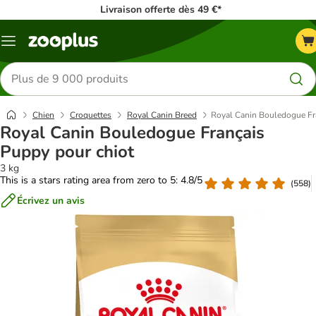
Livraison offerte dès 49 €*
Menu
Rechercher
des
produits
Chien
Croquettes
Royal Canin Breed
Royal Canin Bouledogue Fr
Royal Canin Bouledogue Français
Puppy pour chiot
3 kg
This is a stars rating area from zero to 5: 4.8/5
(
558
)
Écrivez un avis