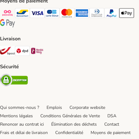
Moyens de paiement
Payconiq Payment Method
bancontact Payment Method
Visa Payment Method
carte bleue Payment Method
Master card Payment Method
American express Payment Meth
Diners club Payment Met
Paypal Payment 
Apple Pa
Google Pay Payment Method
Livraison
Bpost Shipping Method
DPD Shipping Method
Mondial relay Shipping Method
Sécurité
Security
Qui sommes-nous ?
Emplois
Corporate website
Mentions légales
Conditions Générales de Vente
DSA
Renoncer au contrat ici
Élimination des déchets
Contact
Frais et délai de livraison
Confidentialité
Moyens de paiement