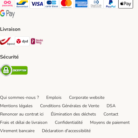
Payconiq Payment Method
bancontact Payment Method
Visa Payment Method
carte bleue Payment Method
Master card Payment Method
American express Payment Meth
Diners club Payment Met
Paypal Payment 
Apple Pa
Google Pay Payment Method
Livraison
Bpost Shipping Method
DPD Shipping Method
Mondial relay Shipping Method
Sécurité
Security
Qui sommes-nous ?
Emplois
Corporate website
Mentions légales
Conditions Générales de Vente
DSA
Renoncer au contrat ici
Élimination des déchets
Contact
Frais et délai de livraison
Confidentialité
Moyens de paiement
Virement bancaire
Déclaration d'accessibilité