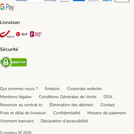
Payconiq Payment Method
bancontact Payment Method
Visa Payment Method
carte bleue Payment Method
Master card Payment Method
American express Payment Meth
Diners club Payment Met
Paypal Payment 
Apple Pa
Google Pay Payment Method
Livraison
Bpost Shipping Method
DPD Shipping Method
Mondial relay Shipping Method
Sécurité
Security
Qui sommes-nous ?
Emplois
Corporate website
Mentions légales
Conditions Générales de Vente
DSA
Renoncer au contrat ici
Élimination des déchets
Contact
Frais et délai de livraison
Confidentialité
Moyens de paiement
Virement bancaire
Déclaration d'accessibilité
© zooplus SE
2026