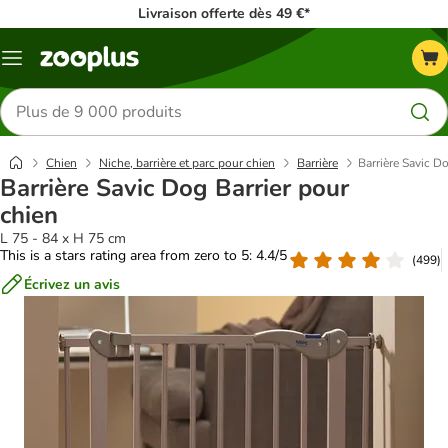
Livraison offerte dès 49 €*
Menu
Rechercher
des
produits
Chien
Niche, barrière et parc pour chien
Barrière
Barrière Savic D
Barrière Savic Dog Barrier pour
chien
L 75 - 84 x H 75 cm
This is a stars rating area from zero to 5: 4.4/5
(
499
)
Écrivez un avis