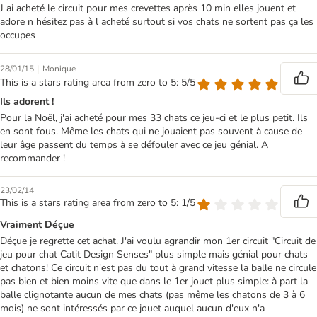
J ai acheté le circuit pour mes crevettes après 10 min elles jouent et
adore n hésitez pas à l acheté surtout si vos chats ne sortent pas ça les
occupes
|
28/01/15
Monique
This is a stars rating area from zero to 5: 5/5
Ils adorent !
Pour la Noël, j'ai acheté pour mes 33 chats ce jeu-ci et le plus petit. Ils
en sont fous. Même les chats qui ne jouaient pas souvent à cause de
leur âge passent du temps à se défouler avec ce jeu génial. A
recommander !
23/02/14
This is a stars rating area from zero to 5: 1/5
Vraiment Déçue
Déçue je regrette cet achat. J'ai voulu agrandir mon 1er circuit "Circuit de
jeu pour chat Catit Design Senses" plus simple mais génial pour chats
et chatons! Ce circuit n'est pas du tout à grand vitesse la balle ne circule
pas bien et bien moins vite que dans le 1er jouet plus simple: à part la
balle clignotante aucun de mes chats (pas même les chatons de 3 à 6
mois) ne sont intéressés par ce jouet auquel aucun d'eux n'a