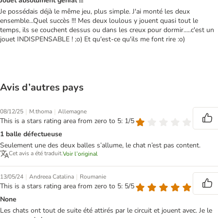
Jouet absolument génial !!!
Je possédais déjà le même jeu, plus simple. J'ai monté les deux
ensemble...Quel succès !!! Mes deux loulous y jouent quasi tout le
temps, ils se couchent dessus ou dans les creux pour dormir.....c'est un
jouet INDISPENSABLE ! ;o) Et qu'est-ce qu'ils me font rire :o)
Avis d’autres pays
|
|
08/12/25
M.thoma
Allemagne
This is a stars rating area from zero to 5: 1/5
1 balle défectueuse
Seulement une des deux balles s’allume, le chat n’est pas content.
Cet avis a été traduit.
Voir l’original
|
|
13/05/24
Andreea Catalina
Roumanie
This is a stars rating area from zero to 5: 5/5
None
Les chats ont tout de suite été attirés par le circuit et jouent avec. Je le