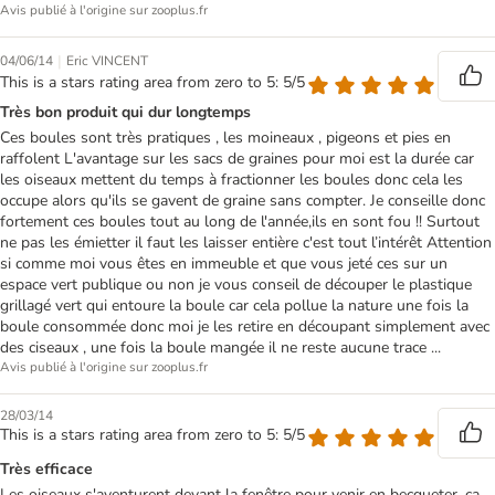
Avis publié à l'origine sur zooplus.fr
|
04/06/14
Eric VINCENT
This is a stars rating area from zero to 5: 5/5
Très bon produit qui dur longtemps
Ces boules sont très pratiques , les moineaux , pigeons et pies en
raffolent L'avantage sur les sacs de graines pour moi est la durée car
les oiseaux mettent du temps à fractionner les boules donc cela les
occupe alors qu'ils se gavent de graine sans compter. Je conseille donc
fortement ces boules tout au long de l'année,ils en sont fou !! Surtout
ne pas les émietter il faut les laisser entière c'est tout l’intérêt Attention
si comme moi vous êtes en immeuble et que vous jeté ces sur un
espace vert publique ou non je vous conseil de découper le plastique
grillagé vert qui entoure la boule car cela pollue la nature une fois la
boule consommée donc moi je les retire en découpant simplement avec
des ciseaux , une fois la boule mangée il ne reste aucune trace ...
Avis publié à l'origine sur zooplus.fr
28/03/14
This is a stars rating area from zero to 5: 5/5
Très efficace
Les oiseaux s'aventurent devant la fenêtre pour venir en becqueter, ça