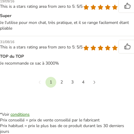
19/09/16
This is a stars rating area from zero to 5: 5/5
Super
Je l'utilise pour mon chat, très pratique, et il se range facilement étant
pliable
31/08/16
This is a stars rating area from zero to 5: 5/5
TOP du TOP
Je recommande ce sac à 3000%
1
2
3
4
Précédent
Suivant
*Voir
conditions
Prix conseillé = prix de vente conseillé par le fabricant
Prix habituel = prix le plus bas de ce produit durant les 30 derniers
jours