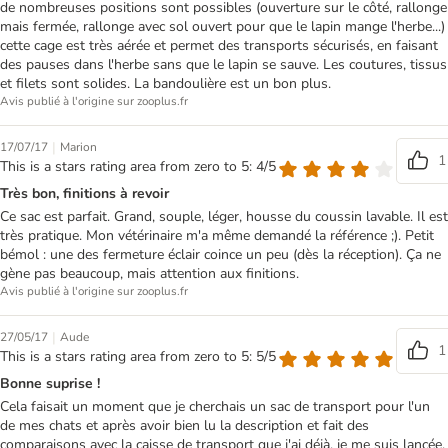
de nombreuses positions sont possibles (ouverture sur le côté, rallonge
mais fermée, rallonge avec sol ouvert pour que le lapin mange l'herbe...)
cette cage est très aérée et permet des transports sécurisés, en faisant
des pauses dans l'herbe sans que le lapin se sauve. Les coutures, tissus
et filets sont solides. La bandoulière est un bon plus.
Avis publié à l'origine sur zooplus.fr
|
17/07/17
Marion
1
This is a stars rating area from zero to 5: 4/5
Très bon, finitions à revoir
Ce sac est parfait. Grand, souple, léger, housse du coussin lavable. Il est
très pratique. Mon vétérinaire m'a même demandé la référence ;). Petit
bémol : une des fermeture éclair coince un peu (dès la réception). Ça ne
gène pas beaucoup, mais attention aux finitions.
Avis publié à l'origine sur zooplus.fr
|
27/05/17
Aude
1
This is a stars rating area from zero to 5: 5/5
Bonne suprise !
Cela faisait un moment que je cherchais un sac de transport pour l'un
de mes chats et après avoir bien lu la description et fait des
comparaisons avec la caisse de transport que j'ai déjà, je me suis lancée.