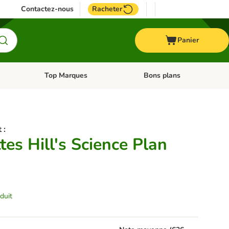
Contactez-nous
Racheter
Panier
Top Marques
Bons plans
catégories: Oiseau
Dérouler les catégories: Cheval
Dérouler les catégories: Top
 :
tes Hill's Science Plan
duit