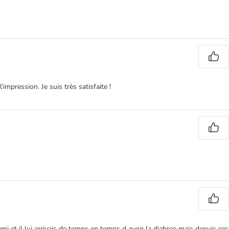
impression. Je suis très satisfaite !
demi et il lui arrivais de temps en temps d avoir la diahree mais depuis ces