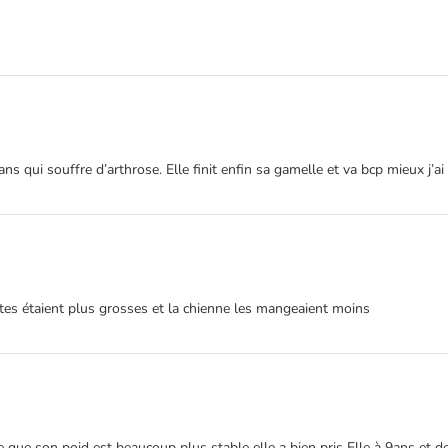
qui souffre d’arthrose. Elle finit enfin sa gamelle et va bcp mieux j’ai l’
ntes étaient plus grosses et la chienne les mangeaient moins
ouve que son poid est beaucoup plus stable elle a bien pris Elle à 9ans et 