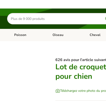
Rechercher
des
produits
Poisson
Oiseau
Cheval
Chat
Dérouler les catégories: Rongeur & Co
Dérouler les catégories: Poisson
Dérouler les 
626 avis pour l'article suivant
Lot de croquet
pour chien
Téléchargez votre photo du pro