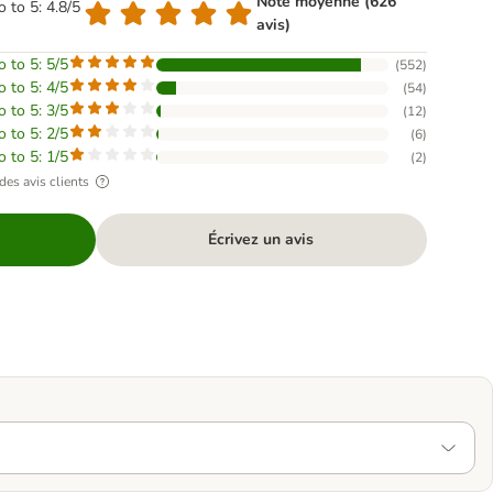
Note moyenne (626
o to 5: 4.8/5
avis)
o to 5: 5/5
(
552
)
o to 5: 4/5
(
54
)
o to 5: 3/5
(
12
)
o to 5: 2/5
(
6
)
o to 5: 1/5
(
2
)
des avis clients
Écrivez un avis