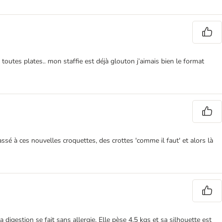
toutes plates.. mon staffie est déjà glouton j’aimais bien le format
assé à ces nouvelles croquettes, des crottes 'comme il faut' et alors là
digestion se fait sans allergie. Elle pèse 4,5 kgs et sa silhouette est