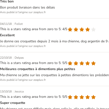
Très bon
Bon produit livraison dans les délais
Avis publié à l'origine sur zooplus.fr
|
04/11/18
Follot
This is a stars rating area from zero to 5: 4/5
Excellent
Je donne ces croquettes depuis 2 mois à ma chienne, dog argentin de 9 ans 
Avis publié à l'origine sur zooplus.fr
|
22/10/18
Delpas
This is a stars rating area from zero to 5: 5/5
Meilleures croquettes à dimentions plus petites
Ma chienne se jette sur les croquettes à petites dimentions les précéde
Avis publié à l'origine sur zooplus.fr
|
13/10/18
Jessica
This is a stars rating area from zero to 5: 5/5
Super croquette
Ma chienne est assez difficile mais alors celle la...elle en raffole. Je tr