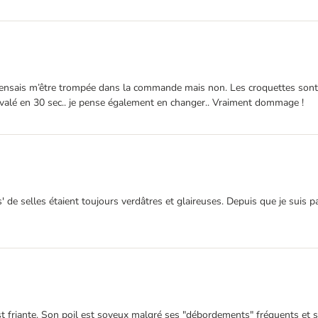
Je pensais m’être trompée dans la commande mais non. Les croquettes sont 
 avalé en 30 sec.. je pense également en changer.. Vraiment dommage !
' de selles étaient toujours verdâtres et glaireuses. Depuis que je suis p
t friante. Son poil est soyeux malgré ses "débordements" fréquents et sa 