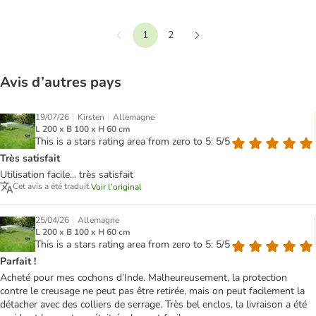
1
2
Précédent
Suivant
Avis d’autres pays
|
|
19/07/26
Kirsten
Allemagne
L 200 x B 100 x H 60 cm
This is a stars rating area from zero to 5: 5/5
Très satisfait
Utilisation facile... très satisfait
Cet avis a été traduit.
Voir l’original
|
25/04/26
Allemagne
L 200 x B 100 x H 60 cm
This is a stars rating area from zero to 5: 5/5
Parfait !
Acheté pour mes cochons d’Inde. Malheureusement, la protection
contre le creusage ne peut pas être retirée, mais on peut facilement la
détacher avec des colliers de serrage. Très bel enclos, la livraison a été