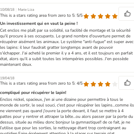
|
10/08/18
Marie Liza
This is a stars rating area from zero to 5: 5/5
Un investissement qui en vaut la peine !
Cet enclos me plaît par sa solidité, sa facilité de montage et la sécurité
qu'il procure à ses occupants. Le grand nombre d'ouverture permet de
récupérer aisément les animaux. Le système "anti-fugue" est super avec
les lapins: il leur faudrait gratter longtemps avant de pouvoir
s'échapper. J'ai acheté le premier il y a 4 ans, et il est toujours en parfait
état, alors qu'il a subit toutes les intempéries possibles. J'en possède
maintenant deux.
19/04/18
This is a stars rating area from zero to 5: 4/5
compliqué pour récupérer le lapin!
Enclos nickel, spacieux, j'en ai une dizaine pour permettre à tous le
monde de sortir, le seul souci, c'est pour récupérer les lapins...comme ils
ne viennent pas quand j'ouvre la porte devant, il faut se mettre à 4
pattes pour y rentrer et attraper la bête...ou alors passer par la porte du
dessus, située au milieu donc bonjour la gymnastique!! de ce fait, je ne
l’utilise que pour les sorties, le nettoyage étant trop contraignant au
quotidien.Faire également attention à la placer sur terrain plat