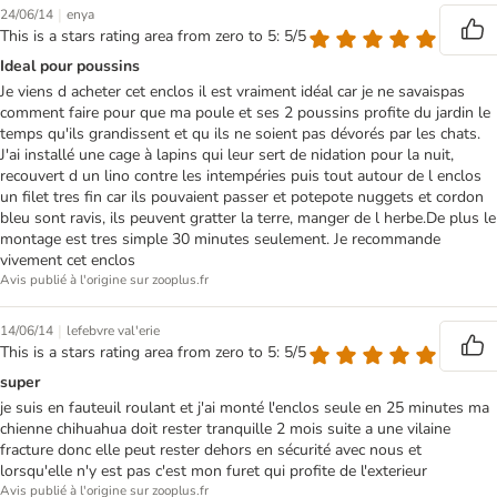
|
24/06/14
enya
This is a stars rating area from zero to 5: 5/5
Ideal pour poussins
Je viens d acheter cet enclos il est vraiment idéal car je ne savaispas
comment faire pour que ma poule et ses 2 poussins profite du jardin le
temps qu'ils grandissent et qu ils ne soient pas dévorés par les chats.
J'ai installé une cage à lapins qui leur sert de nidation pour la nuit,
recouvert d un lino contre les intempéries puis tout autour de l enclos
un filet tres fin car ils pouvaient passer et potepote nuggets et cordon
bleu sont ravis, ils peuvent gratter la terre, manger de l herbe.De plus le
montage est tres simple 30 minutes seulement. Je recommande
vivement cet enclos
Avis publié à l'origine sur zooplus.fr
|
14/06/14
lefebvre val'erie
This is a stars rating area from zero to 5: 5/5
super
je suis en fauteuil roulant et j'ai monté l'enclos seule en 25 minutes ma
chienne chihuahua doit rester tranquille 2 mois suite a une vilaine
fracture donc elle peut rester dehors en sécurité avec nous et
lorsqu'elle n'y est pas c'est mon furet qui profite de l'exterieur
Avis publié à l'origine sur zooplus.fr