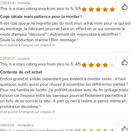
|
15/03/14
Armelle
This is a stars rating area from zero to 5: 5/5
Cage idéale mais patience pour la monter !
Il est clair que je ne regrette pas du tout mon achat mais pour ce qui est
du montage, le fabricant pourrait faire un effort en ce qui concerne le
mode d'emploi "décoloré" ! Autrement dit, impossible à déchiffrer !
Seule la déduction marche ! Bon montage !
Avis publié à l'origine sur zooplus.fr
|
12/03/14
Lysiane
This is a stars rating area from zero to 5: 4/5
Contente de cet achat
Enclos grand et solide, cependant pas évident à monter seule... il faut
quelques outils aussi pour réussir à assembler les différentes parties !
Pour ma famille de furets, j'ai préféré doubler avec du fin grillage triple
torsion car l'espace entre les barreaux pourrait facilement permettre à
un fufu de se coincer la tête. A part ça rien à redire, je pense même en
prendre un deuxième !
Avis publié à l'origine sur zooplus.fr
|
19/01/14
Amandine
This is a stars rating area from zero to 5: 5/5