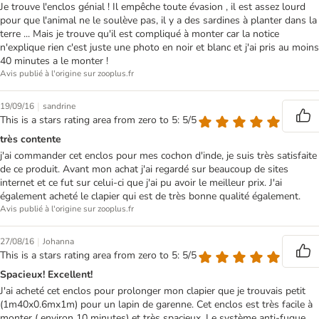
Je trouve l'enclos génial ! Il empêche toute évasion , il est assez lourd
pour que l'animal ne le soulève pas, il y a des sardines à planter dans la
terre ... Mais je trouve qu'il est compliqué à monter car la notice
n'explique rien c'est juste une photo en noir et blanc et j'ai pris au moins
40 minutes a le monter !
Avis publié à l'origine sur zooplus.fr
|
19/09/16
sandrine
This is a stars rating area from zero to 5: 5/5
très contente
j'ai commander cet enclos pour mes cochon d'inde, je suis très satisfaite
de ce produit. Avant mon achat j'ai regardé sur beaucoup de sites
internet et ce fut sur celui-ci que j'ai pu avoir le meilleur prix. J'ai
également acheté le clapier qui est de très bonne qualité également.
Avis publié à l'origine sur zooplus.fr
|
27/08/16
Johanna
This is a stars rating area from zero to 5: 5/5
Spacieux! Excellent!
J'ai acheté cet enclos pour prolonger mon clapier que je trouvais petit
(1m40x0.6mx1m) pour un lapin de garenne. Cet enclos est très facile à
monter ( environ 10 minutes) et très spacieux. Le système anti-fugue