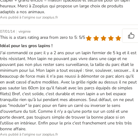
Clapier + grand enclos = maison spacieuse et sécurisé pour un lapin
heureux. Merci à Zooplus qui propose un large choix de produits
adaptés a nos animaux.
Avis publié à l'origine sur zooplus.fr
|
07/01/14
virginie
This is a stars rating area from zero to 5: 5/5
Idéal pour les gros lapins !
J'ai commandé ce parc il y a 2 ans pour un lapin fermier de 5 kg et il est
très résistant. Mon lapin ne pouvant pas vivre dans une cage et ne
pouvant pas non plus rester sans surveillance, la taille du parc était le
minimum pour lui. Mon lapin a tout essayé : tirer, soulever, secouer... il a
beaucoup de force mais il n'a pas reussi à démonter ce parc alors qu'il
en avait cassé d'autre modèles. Avec la grille rigide au dessus il ne peut
pas sauter les 60cm (ce qu'il faisait avec les parcs équipés de simples
filets) Bref, c'est solide, c'est durable et mon lapin a un bel espace
tranquille rien qu'à lui pendant mes absences. Seul défaut, on ne peut
pas "moduler" le parc pour en faire un carré ou inverser le sens
d'ouverture du toit. Comme il n'y a qu'une porte sur un coté et une
porte devant, pas toujours simple de trouver la bonne place si on
l'utilise en intérieur. Enfin pour le prix c'est franchement une très très
bonne affaire.
Avis publié à l'origine sur zooplus.fr