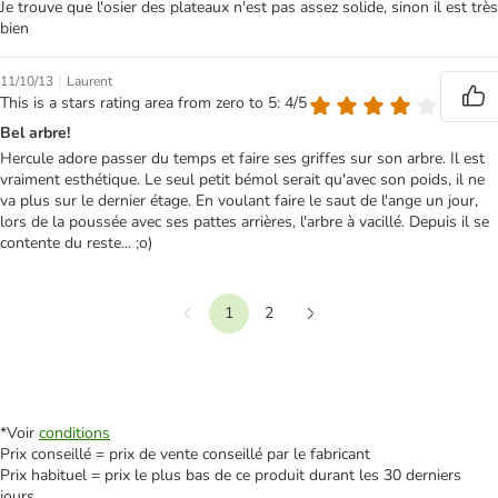
Je trouve que l'osier des plateaux n'est pas assez solide, sinon il est très
bien
|
11/10/13
Laurent
This is a stars rating area from zero to 5: 4/5
Bel arbre!
Hercule adore passer du temps et faire ses griffes sur son arbre. Il est
vraiment esthétique. Le seul petit bémol serait qu'avec son poids, il ne
va plus sur le dernier étage. En voulant faire le saut de l'ange un jour,
lors de la poussée avec ses pattes arrières, l'arbre à vacillé. Depuis il se
contente du reste... ;o)
1
2
Précédent
Suivant
*Voir
conditions
Prix conseillé = prix de vente conseillé par le fabricant
Prix habituel = prix le plus bas de ce produit durant les 30 derniers
jours