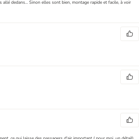
allé dedans... Sinon elles sont bien, montage rapide et facile, à voir
ent, ce qui laisse des passagers d'air important ( pour moi, un détail).