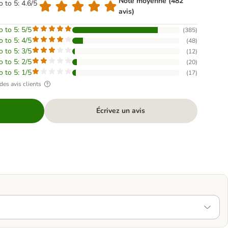
Note moyenne (482
o to 5: 4.6/5
avis)
o to 5: 5/5
(
385
)
o to 5: 4/5
(
48
)
o to 5: 3/5
(
12
)
o to 5: 2/5
(
20
)
o to 5: 1/5
(
17
)
des avis clients
Écrivez un avis