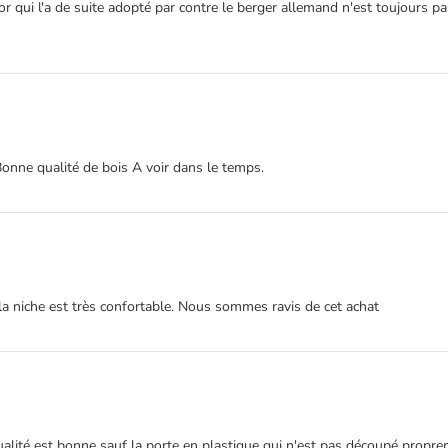
qui l'a de suite adopté par contre le berger allemand n'est toujours pas 
 Bonne qualité de bois A voir dans le temps.
ion la niche est très confortable. Nous sommes ravis de cet achat
ualité est bonne sauf la porte en plastique qui n'est pas découpé proprem