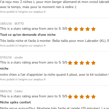
J'ai reçu mes 2 niches L pour mon berger allemand et mon croisé labrador 
avec le temps, mais pour le moment rien à redire :)
Avis publié à l'origine sur zooplus.fr
|
18/01/16
BOTTO
This is a stars rating area from zero to 5: 5/5
Tout ce qu'on demande d'une niche
Très belle niche et facile à monter. Belle taille pour mon Labrador (XL).
Avis publié à l'origine sur zooplus.fr
|
07/01/16
elodie
This is a stars rating area from zero to 5: 5/5
niche
notre chien a l'air d'apprécier la niche quand il pleut, avec le kit isolat
Avis publié à l'origine sur zooplus.fr
|
06/01/16
Cédric
This is a stars rating area from zero to 5: 5/5
Niche spike confort
Niche reçue aujourd'hui. Montage très facile et rapide (20 minutes). La q