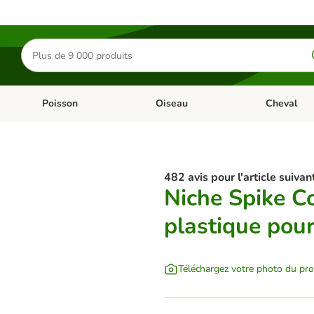
Rechercher
des
produits
Poisson
Oiseau
Cheval
Chat
Dérouler les catégories: Rongeur & Co
Dérouler les catégories: Poisson
Dérouler les 
482 avis pour l'article suivant
Niche Spike C
plastique pour
Téléchargez votre photo du pro