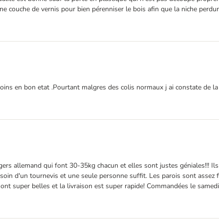
ne couche de vernis pour bien pérenniser le bois afin que la niche perdur
ns en bon etat .Pourtant malgres des colis normaux j ai constate de la ca
rgers allemand qui font 30-35kg chacun et elles sont justes géniales!!! I
soin d'un tournevis et une seule personne suffit. Les parois sont assez f
nt super belles et la livraison est super rapide! Commandées le samedi a