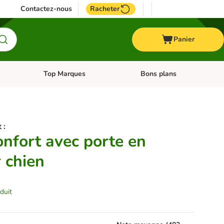
Contactez-nous
Racheter
Panier
Top Marques
Bons plans
catégories: Oiseau
Dérouler les catégories: Cheval
Dérouler les catégories: Top
 :
onfort avec porte en
 chien
duit