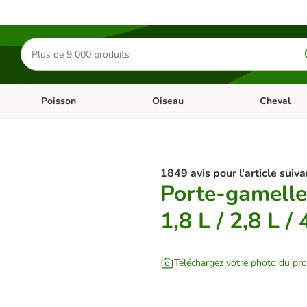
Rechercher
des
produits
Poisson
Oiseau
Cheval
Chat
Dérouler les catégories: Rongeur & Co
Dérouler les catégories: Poisson
Dérouler les 
1849 avis pour l'article suiva
Porte-gamelles
1,8 L / 2,8 L / 
Téléchargez votre photo du pro