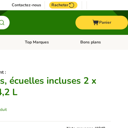
Contactez-nous
Racheter
Panier
Top Marques
Bons plans
catégories: Oiseau
Dérouler les catégories: Cheval
Dérouler les catégories: Top
nt :
, écuelles incluses 2 x
4,2 L
duit