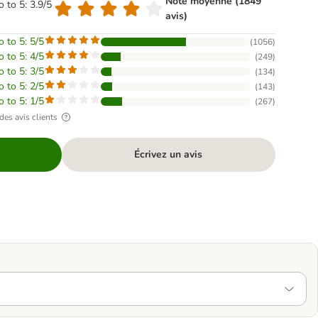
Note moyenne (1849
o to 5: 3.9/5
avis)
o to 5: 5/5
(
1056
)
o to 5: 4/5
(
249
)
o to 5: 3/5
(
134
)
o to 5: 2/5
(
143
)
o to 5: 1/5
(
267
)
des avis clients
Écrivez un avis