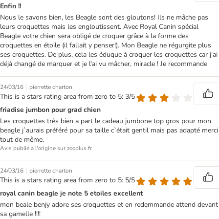
Enfin !!
Nous le savons bien, les Beagle sont des gloutons! Ils ne mâche pas
leurs croquettes mais les engloutissent. Avec Royal Canin spécial
Beagle votre chien sera obligé de croquer grâce à la forme des
croquettes en étoile (il fallait y penser!). Mon Beagle ne régurgite plus
ses croquettes. De plus, cela les éduque à croquer les croquettes car j'ai
déjà changé de marquer et je l'ai vu mâcher, miracle ! Je recommande
|
24/03/16
pierrette charton
This is a stars rating area from zero to 5: 3/5
friadise jumbon pour grad chien
Les croquettes très bien a part le cadeau jumbone top gros pour mon
beagle j`aurais préféré pour sa taille c`était gentil mais pas adapté merci
tout de même.
Avis publié à l'origine sur zooplus.fr
|
24/03/16
pierrette charton
This is a stars rating area from zero to 5: 5/5
royal canin beagle je note 5 etoiles excellent
mon beale benjy adore ses croquettes et en redemmande attend devant
sa gamelle !!!!