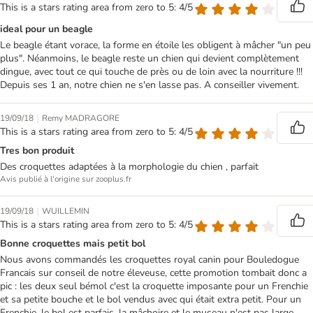
This is a stars rating area from zero to 5: 4/5
ideal pour un beagle
Le beagle étant vorace, la forme en étoile les obligent à mâcher "un peu
plus". Néanmoins, le beagle reste un chien qui devient complètement
dingue, avec tout ce qui touche de près ou de loin avec la nourriture !!!
Depuis ses 1 an, notre chien ne s'en lasse pas. A conseiller vivement.
|
19/09/18
Remy MADRAGORE
This is a stars rating area from zero to 5: 4/5
Tres bon produit
Des croquettes adaptées à la morphologie du chien , parfait
Avis publié à l'origine sur zooplus.fr
|
19/09/18
WUILLEMIN
This is a stars rating area from zero to 5: 4/5
Bonne croquettes mais petit bol
Nous avons commandés les croquettes royal canin pour Bouledogue
Francais sur conseil de notre éleveuse, cette promotion tombait donc a
pic : les deux seul bémol c'est la croquette imposante pour un Frenchie
et sa petite bouche et le bol vendus avec qui était extra petit. Pour un
Frenchie, le bol est parfais, la mâchoire et le museau n'est pas large