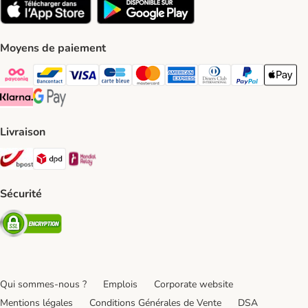
Moyens de paiement
Payconiq Payment Method
bancontact Payment Method
Visa Payment Method
carte bleue Payment Method
Master card Payment Method
American express Payment Meth
Diners club Payment Met
Paypal Payment 
Apple Pa
Klarna Payment Method
Google Pay Payment Method
Livraison
Bpost Shipping Method
DPD Shipping Method
Mondial relay Shipping Method
Sécurité
Security
Qui sommes-nous ?
Emplois
Corporate website
Mentions légales
Conditions Générales de Vente
DSA