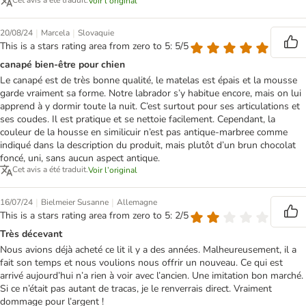
Cet avis a été traduit.
Voir l’original
|
|
20/08/24
Marcela
Slovaquie
This is a stars rating area from zero to 5: 5/5
canapé bien-être pour chien
Le canapé est de très bonne qualité, le matelas est épais et la mousse
garde vraiment sa forme. Notre labrador s’y habitue encore, mais on lui
apprend à y dormir toute la nuit. C’est surtout pour ses articulations et
ses coudes. Il est pratique et se nettoie facilement. Cependant, la
couleur de la housse en similicuir n’est pas antique-marbree comme
indiqué dans la description du produit, mais plutôt d’un brun chocolat
foncé, uni, sans aucun aspect antique.
Cet avis a été traduit.
Voir l’original
|
|
16/07/24
Bielmeier Susanne
Allemagne
This is a stars rating area from zero to 5: 2/5
Très décevant
Nous avions déjà acheté ce lit il y a des années. Malheureusement, il a
fait son temps et nous voulions nous offrir un nouveau. Ce qui est
arrivé aujourd’hui n’a rien à voir avec l’ancien. Une imitation bon marché.
Si ce n’était pas autant de tracas, je le renverrais direct. Vraiment
dommage pour l’argent !