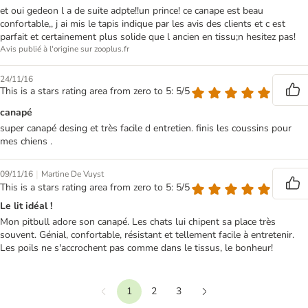
et oui gedeon l a de suite adpte!!un prince! ce canape est beau
confortable,, j ai mis le tapis indique par les avis des clients et c est
parfait et certainement plus solide que l ancien en tissu;n hesitez pas!
Avis publié à l'origine sur zooplus.fr
24/11/16
This is a stars rating area from zero to 5: 5/5
canapé
super canapé desing et très facile d entretien. finis les coussins pour
mes chiens .
|
09/11/16
Martine De Vuyst
This is a stars rating area from zero to 5: 5/5
Le lit idéal !
Mon pitbull adore son canapé. Les chats lui chipent sa place très
souvent. Génial, confortable, résistant et tellement facile à entretenir.
Les poils ne s'accrochent pas comme dans le tissus, le bonheur!
1
2
3
Précédent
Suivant