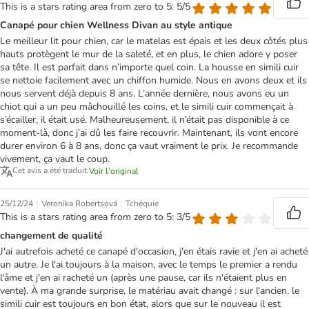
This is a stars rating area from zero to 5: 5/5
Canapé pour chien Wellness Divan au style antique
Le meilleur lit pour chien, car le matelas est épais et les deux côtés plus
hauts protègent le mur de la saleté, et en plus, le chien adore y poser
sa tête. Il est parfait dans n’importe quel coin. La housse en simili cuir
se nettoie facilement avec un chiffon humide. Nous en avons deux et ils
nous servent déjà depuis 8 ans. L’année dernière, nous avons eu un
chiot qui a un peu mâchouillé les coins, et le simili cuir commençait à
s’écailler, il était usé. Malheureusement, il n’était pas disponible à ce
moment-là, donc j’ai dû les faire recouvrir. Maintenant, ils vont encore
durer environ 6 à 8 ans, donc ça vaut vraiment le prix. Je recommande
vivement, ça vaut le coup.
Cet avis a été traduit.
Voir l’original
|
|
25/12/24
Veronika Robertsová
Tchéquie
This is a stars rating area from zero to 5: 3/5
changement de qualité
J'ai autrefois acheté ce canapé d'occasion, j'en étais ravie et j'en ai acheté
un autre. Je l'ai toujours à la maison, avec le temps le premier a rendu
l'âme et j'en ai racheté un (après une pause, car ils n'étaient plus en
vente). À ma grande surprise, le matériau avait changé : sur l'ancien, le
simili cuir est toujours en bon état, alors que sur le nouveau il est