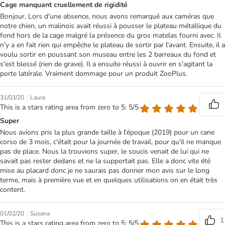
Cage manquant cruellement de rigidité
Bonjour, Lors d'une absence, nous avons remarqué aux caméras que
notre chien, un malinois avait réussi à pousser le plateau métallique du
fond hors de la cage malgré la présence du gros matelas fourni avec. Il
n'y a en fait rien qui empêche le plateau de sortir par l'avant. Ensuite, il a
voulu sortir en poussant son museau entre les 2 barreaux du fond et
s'est blessé (rien de grave). Il a ensuite réussi à ouvrir en s'agitant la
porte latérale. Vraiment dommage pour un produit ZooPlus.
|
31/03/20
Laura
This is a stars rating area from zero to 5: 5/5
Super
Nous avions pris la plus grande taille à l'époque (2019) pour un cane
corso de 3 mois, c'était pour la journée de travail, pour qu'il ne manque
pas de place. Nous la trouvions super, le soucis venait de lui qui ne
savait pas rester dedans et ne la supportait pas. Elle a donc vite été
mise au placard donc je ne saurais pas donner mon avis sur le long
terme, mais à première vue et en quelques utilisations on en était très
content.
|
01/02/20
Susana
1
This is a stars rating area from zero to 5: 5/5