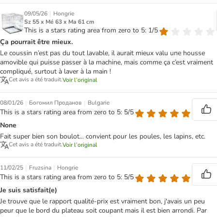
|
09/05/26
Hongrie
Sz 55 x Mé 63 x Ma 61 cm
This is a stars rating area from zero to 5: 1/5
Ça pourrait être mieux.
Le coussin n’est pas du tout lavable, il aurait mieux valu une housse
amovible qui puisse passer à la machine, mais comme ça c’est vraiment
compliqué, surtout à laver à la main !
Cet avis a été traduit.
Voir l’original
|
|
08/01/26
Богомил Проданов
Bulgarie
This is a stars rating area from zero to 5: 5/5
None
Fait super bien son boulot... convient pour les poules, les lapins, etc.
Cet avis a été traduit.
Voir l’original
|
|
11/02/25
Fruzsina
Hongrie
This is a stars rating area from zero to 5: 5/5
Je suis satisfait(e)
Je trouve que le rapport qualité-prix est vraiment bon, j'avais un peu
peur que le bord du plateau soit coupant mais il est bien arrondi. Par