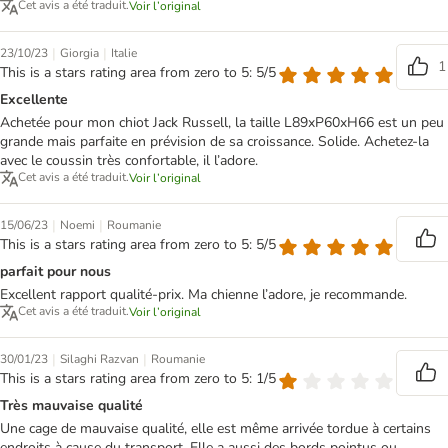
Cet avis a été traduit.
Voir l’original
|
|
23/10/23
Giorgia
Italie
1
This is a stars rating area from zero to 5: 5/5
Excellente
Achetée pour mon chiot Jack Russell, la taille L89xP60xH66 est un peu
grande mais parfaite en prévision de sa croissance. Solide. Achetez-la
avec le coussin très confortable, il l’adore.
Cet avis a été traduit.
Voir l’original
|
|
15/06/23
Noemi
Roumanie
This is a stars rating area from zero to 5: 5/5
parfait pour nous
Excellent rapport qualité-prix. Ma chienne l’adore, je recommande.
Cet avis a été traduit.
Voir l’original
|
|
30/01/23
Silaghi Razvan
Roumanie
This is a stars rating area from zero to 5: 1/5
Très mauvaise qualité
Une cage de mauvaise qualité, elle est même arrivée tordue à certains
endroits à cause du transport. Elle a aussi des bords pointus ou