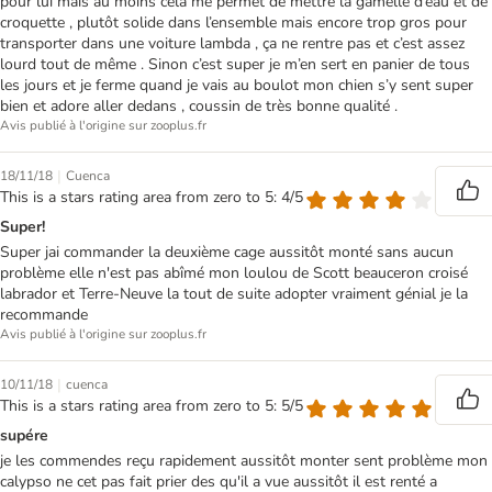
pour lui mais au moins cela me permet de mettre la gamelle d’eau et de
croquette , plutôt solide dans l’ensemble mais encore trop gros pour
transporter dans une voiture lambda , ça ne rentre pas et c’est assez
lourd tout de même . Sinon c’est super je m’en sert en panier de tous
les jours et je ferme quand je vais au boulot mon chien s’y sent super
bien et adore aller dedans , coussin de très bonne qualité .
Avis publié à l'origine sur zooplus.fr
|
18/11/18
Cuenca
This is a stars rating area from zero to 5: 4/5
Super!
Super jai commander la deuxième cage aussitôt monté sans aucun
problème elle n'est pas abîmé mon loulou de Scott beauceron croisé
labrador et Terre-Neuve la tout de suite adopter vraiment génial je la
recommande
Avis publié à l'origine sur zooplus.fr
|
10/11/18
cuenca
This is a stars rating area from zero to 5: 5/5
supére
je les commendes reçu rapidement aussitôt monter sent problème mon
calypso ne cet pas fait prier des qu'il a vue aussitôt il est renté a