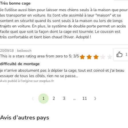
Très bonne cage
Je l'utilise aussi bien pour laisser mes chiens seuls à la maison que pour
les transporter en voiture. Ils l'ont vite assimilé à leur "maison" et se
sentent en sécurité quand ils sont seuls à la maison ou lors de longs
trajets en voiture. En plus, le système de double porte permet un accès
facile quel que soit la façon dont la cage est tournée. Le coussin est
très confortable et tient bien chaud l'hiver. Adopté !
|
20/09/18
belbeoch
1
This is a stars rating area from zero to 5: 3/5
difficulté de montage
je n'arrive absolument pas à déplier la cage, tout est coincé et j'ai beau
essayer de tous les côtés, rien ne se passe...
Avis publié à l'origine sur zooplus.fr
1
2
3
...
11
Précédent
Suivant
Avis d’autres pays