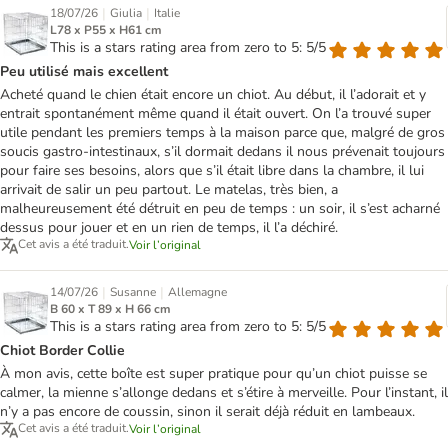
|
|
18/07/26
Giulia
Italie
L78 x P55 x H61 cm
This is a stars rating area from zero to 5: 5/5
Peu utilisé mais excellent
Acheté quand le chien était encore un chiot. Au début, il l’adorait et y
entrait spontanément même quand il était ouvert. On l’a trouvé super
utile pendant les premiers temps à la maison parce que, malgré de gros
soucis gastro-intestinaux, s’il dormait dedans il nous prévenait toujours
pour faire ses besoins, alors que s’il était libre dans la chambre, il lui
arrivait de salir un peu partout. Le matelas, très bien, a
malheureusement été détruit en peu de temps : un soir, il s’est acharné
dessus pour jouer et en un rien de temps, il l’a déchiré.
Cet avis a été traduit.
Voir l’original
|
|
14/07/26
Susanne
Allemagne
B 60 x T 89 x H 66 cm
This is a stars rating area from zero to 5: 5/5
Chiot Border Collie
À mon avis, cette boîte est super pratique pour qu’un chiot puisse se
calmer, la mienne s’allonge dedans et s’étire à merveille. Pour l’instant, il
n’y a pas encore de coussin, sinon il serait déjà réduit en lambeaux.
Cet avis a été traduit.
Voir l’original