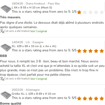
|
|
16/04/26
Diana Arrebout
Pays-Bas
L 64 x B 55 x H 10 cm (Maat S)
This is a stars rating area from zero to 5: 1/5
Très mauvais.
Pas digne d’une étoile. Le dessous était déjà abîmé à plusieurs endroits
après quelques semaines.
Cet avis a été traduit.
Voir l’original
|
|
14/04/26
Lili
Espagne
XL: 109 x 69 x 10 cm (L x An x Al)
This is a stars rating area from zero to 5: 5/5
BBB
Pour nous, il remplit les 3 B : bon, beau et bon marché. Nous avons
acheté la taille XL et c’est vrai que je m’attendais à ce qu’elle soit un peu
plus grande, mais ce n’est pas un problème. Elle n’est ni trop fine ni
trop épaisse, c’est parfait pour ma petite chienne.
Cet avis a été traduit.
Voir l’original
|
20/02/26
Allemagne
Größe XL: L 109 x B 69 x H 10 cm
This is a stars rating area from zero to 5: 5/5
Bonne qualité