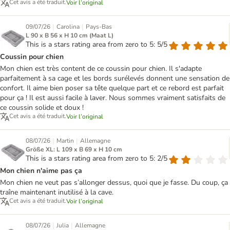
Cet avis a été traduit.
Voir l’original
|
|
09/07/26
Carolina
Pays-Bas
L 90 x B 56 x H 10 cm (Maat L)
This is a stars rating area from zero to 5: 5/5
Coussin pour chien
Mon chien est très content de ce coussin pour chien. Il s'adapte
parfaitement à sa cage et les bords surélevés donnent une sensation de
confort. Il aime bien poser sa tête quelque part et ce rebord est parfait
pour ça ! Il est aussi facile à laver. Nous sommes vraiment satisfaits de
ce coussin solide et doux !
Cet avis a été traduit.
Voir l’original
|
|
08/07/26
Martin
Allemagne
Größe XL: L 109 x B 69 x H 10 cm
This is a stars rating area from zero to 5: 2/5
Mon chien n'aime pas ça
Mon chien ne veut pas s’allonger dessus, quoi que je fasse. Du coup, ça
traîne maintenant inutilisé à la cave.
Cet avis a été traduit.
Voir l’original
|
|
08/07/26
Julia
Allemagne