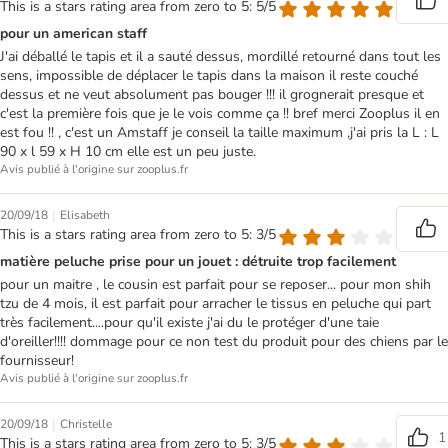
This is a stars rating area from zero to 5: 5/5
pour un american staff
J'ai déballé le tapis et il a sauté dessus, mordillé retourné dans tout les
sens, impossible de déplacer le tapis dans la maison il reste couché
dessus et ne veut absolument pas bouger !!! il grognerait presque et
c'est la première fois que je le vois comme ça !! bref merci Zooplus il en
est fou !! , c'est un Amstaff je conseil la taille maximum ,j'ai pris la L : L
90 x l 59 x H 10 cm elle est un peu juste.
Avis publié à l'origine sur zooplus.fr
|
20/09/18
Elisabeth
This is a stars rating area from zero to 5: 3/5
matière peluche prise pour un jouet : détruite trop facilement
pour un maitre , le cousin est parfait pour se reposer... pour mon shih
tzu de 4 mois, il est parfait pour arracher le tissus en peluche qui part
très facilement....pour qu'il existe j'ai du le protéger d'une taie
d'oreiller!!!! dommage pour ce non test du produit pour des chiens par le
fournisseur!
Avis publié à l'origine sur zooplus.fr
|
20/09/18
Christelle
1
This is a stars rating area from zero to 5: 3/5