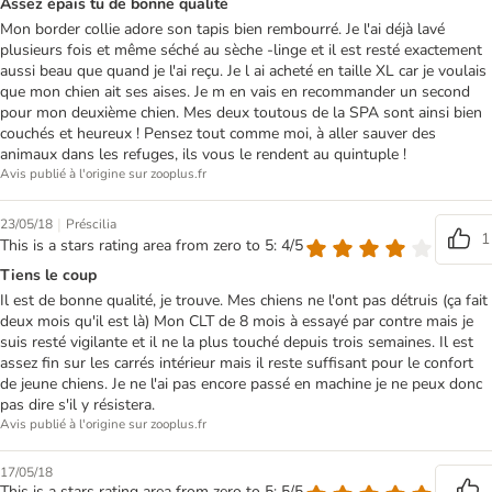
Assez épais tu de bonne qualité
Mon border collie adore son tapis bien rembourré. Je l'ai déjà lavé
plusieurs fois et même séché au sèche -linge et il est resté exactement
aussi beau que quand je l'ai reçu. Je l ai acheté en taille XL car je voulais
que mon chien ait ses aises. Je m en vais en recommander un second
pour mon deuxième chien. Mes deux toutous de la SPA sont ainsi bien
couchés et heureux ! Pensez tout comme moi, à aller sauver des
animaux dans les refuges, ils vous le rendent au quintuple !
Avis publié à l'origine sur zooplus.fr
|
23/05/18
Préscilia
1
This is a stars rating area from zero to 5: 4/5
Tiens le coup
Il est de bonne qualité, je trouve. Mes chiens ne l'ont pas détruis (ça fait
deux mois qu'il est là) Mon CLT de 8 mois à essayé par contre mais je
suis resté vigilante et il ne la plus touché depuis trois semaines. Il est
assez fin sur les carrés intérieur mais il reste suffisant pour le confort
de jeune chiens. Je ne l'ai pas encore passé en machine je ne peux donc
pas dire s'il y résistera.
Avis publié à l'origine sur zooplus.fr
17/05/18
This is a stars rating area from zero to 5: 5/5