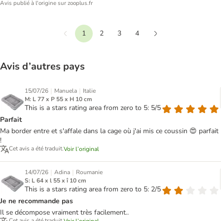
Avis publié à l'origine sur zooplus.fr
1
2
3
4
Précédent
Suivant
Avis d’autres pays
|
|
15/07/26
Manuela
Italie
M: L 77 x P 55 x H 10 cm
This is a stars rating area from zero to 5: 5/5
Parfait
Ma border entre et s'affale dans la cage où j'ai mis ce coussin 😍 parfait
!
Cet avis a été traduit.
Voir l’original
|
|
14/07/26
Adina
Roumanie
S: L 64 x l 55 x î 10 cm
This is a stars rating area from zero to 5: 2/5
Je ne recommande pas
Il se décompose vraiment très facilement..
Cet avis a été traduit.