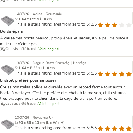
Voir l’original
|
|
14/07/26
Adina
Roumanie
S: L 64 x l 55 x î 10 cm
This is a stars rating area from zero to 5: 3/5
Bords épais
À cause des bords beaucoup trop épais et larges, il y a peu de place au
milieu. Je n’aime pas.
Cet avis a été traduit.
Voir l’original
|
|
13/07/26
Dagrun Beate Skarsvåg
Norvège
S: L 64 x B 55 x H 10 cm
This is a stars rating area from zero to 5: 5/5
Endroit préféré pour se poser
Coussin/matelas solide et durable avec un rebord ferme tout autour.
Facile à nettoyer. C’est le préféré des chats à la maison, et il est aussi
très pratique pour le chien dans la cage de transport en voiture.
Cet avis a été traduit.
Voir l’original
|
13/07/26
Royaume-Uni
L: 90 x 56 x 10 cm (L x W x H)
This is a stars rating area from zero to 5: 5/5