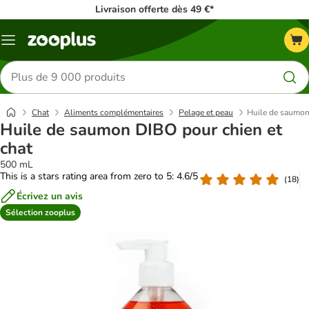
Livraison offerte dès 49 €*
Menu
Rechercher
des
produits
Chat
Aliments complémentaires
Pelage et peau
Huile de saumon
Huile de saumon DIBO pour chien et
chat
500 mL
This is a stars rating area from zero to 5: 4.6/5
(
18
)
Écrivez un avis
Sélection zooplus