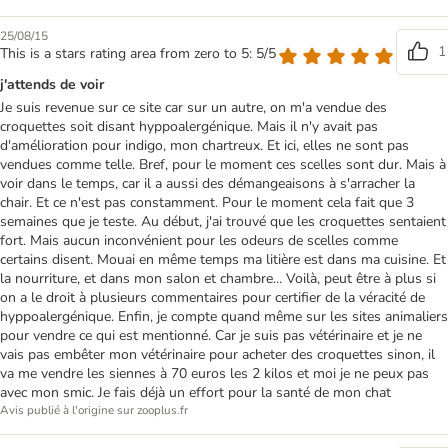
25/08/15
1
This is a stars rating area from zero to 5: 5/5
j'attends de voir
Je suis revenue sur ce site car sur un autre, on m'a vendue des
croquettes soit disant hyppoalergénique. Mais il n'y avait pas
d'amélioration pour indigo, mon chartreux. Et ici, elles ne sont pas
vendues comme telle. Bref, pour le moment ces scelles sont dur. Mais à
voir dans le temps, car il a aussi des démangeaisons à s'arracher la
chair. Et ce n'est pas constamment. Pour le moment cela fait que 3
semaines que je teste. Au début, j'ai trouvé que les croquettes sentaient
fort. Mais aucun inconvénient pour les odeurs de scelles comme
certains disent. Mouai en même temps ma litière est dans ma cuisine. Et
la nourriture, et dans mon salon et chambre... Voilà, peut être à plus si
on a le droit à plusieurs commentaires pour certifier de la véracité de
hyppoalergénique. Enfin, je compte quand même sur les sites animaliers
pour vendre ce qui est mentionné. Car je suis pas vétérinaire et je ne
vais pas embêter mon vétérinaire pour acheter des croquettes sinon, il
va me vendre les siennes à 70 euros les 2 kilos et moi je ne peux pas
avec mon smic. Je fais déjà un effort pour la santé de mon chat
Avis publié à l'origine sur zooplus.fr