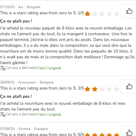
|
|
07/10/25
Ан
Bulgarie
This is a stars rating area from zero to 5: 1/5
Ça ne plaît pas !
J'ai acheté le nouveau paquet de 8 kilos avec le nouvel emballage. Les
chats ne l'aiment pas du tout, ils la mangent à contrecœur. Une fois le
paquet terminé, j'écrirai si elles ont pris du poids. Dans les nouveaux
emballages, il y a du maïs dans la composition, ce qui veut dire que la
nourriture est de moins bonne qualité. Dans les paquets de 10 kilos, il
n’y avait pas de maïs et la composition était meilleure ! Dommage qu’ils
l’aient gâchée !
Cet avis a été traduit.
Voir l’original
|
|
30/09/25
Анонимен
Bulgarie
This is a stars rating area from zero to 5: 2/5
Ça ne plaît pas !
J'ai acheté la nourriture avec le nouvel emballage de 8 kilos et mes
chats ne l'aiment pas du tout.
Cet avis a été traduit.
Voir l’original
|
|
07/08/25
Vicenta
Espagne
This is a stars rating area from zero to 5: 5/5