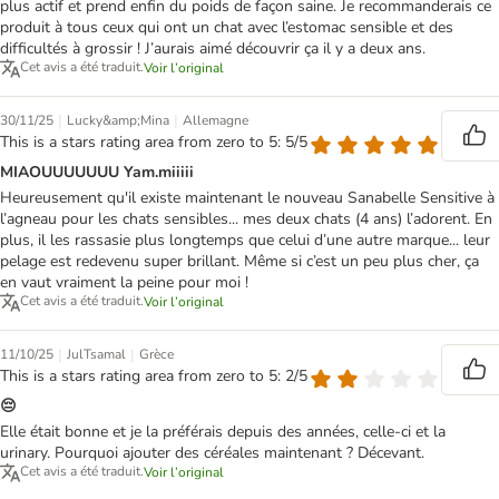
plus actif et prend enfin du poids de façon saine. Je recommanderais ce
produit à tous ceux qui ont un chat avec l’estomac sensible et des
difficultés à grossir ! J’aurais aimé découvrir ça il y a deux ans.
Cet avis a été traduit.
Voir l’original
|
|
30/11/25
Lucky&amp;Mina
Allemagne
This is a stars rating area from zero to 5: 5/5
MIAOUUUUUUU Yam.miiiii
Heureusement qu'il existe maintenant le nouveau Sanabelle Sensitive à
l’agneau pour les chats sensibles... mes deux chats (4 ans) l’adorent. En
plus, il les rassasie plus longtemps que celui d’une autre marque... leur
pelage est redevenu super brillant. Même si c’est un peu plus cher, ça
en vaut vraiment la peine pour moi !
Cet avis a été traduit.
Voir l’original
|
|
11/10/25
JulTsamal
Grèce
This is a stars rating area from zero to 5: 2/5
😔
Elle était bonne et je la préférais depuis des années, celle-ci et la
urinary. Pourquoi ajouter des céréales maintenant ? Décevant.
Cet avis a été traduit.
Voir l’original