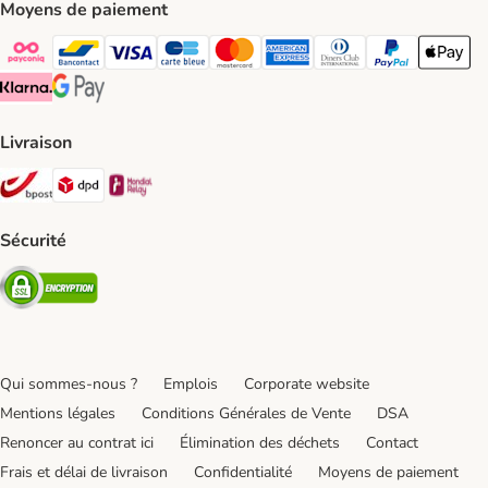
Moyens de paiement
Payconiq Payment Method
bancontact Payment Method
Visa Payment Method
carte bleue Payment Method
Master card Payment Method
American express Payment Meth
Diners club Payment Met
Paypal Payment 
Apple Pa
Klarna Payment Method
Google Pay Payment Method
Livraison
Bpost Shipping Method
DPD Shipping Method
Mondial relay Shipping Method
Sécurité
Security
Qui sommes-nous ?
Emplois
Corporate website
Mentions légales
Conditions Générales de Vente
DSA
Renoncer au contrat ici
Élimination des déchets
Contact
Frais et délai de livraison
Confidentialité
Moyens de paiement