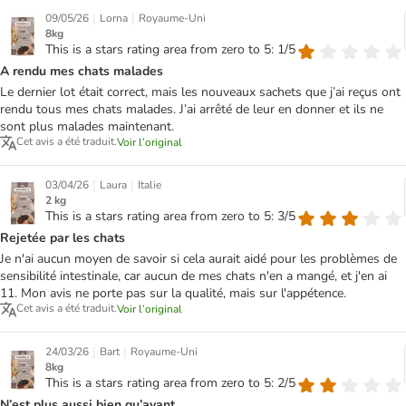
|
|
09/05/26
Lorna
Royaume-Uni
8kg
This is a stars rating area from zero to 5: 1/5
A rendu mes chats malades
Le dernier lot était correct, mais les nouveaux sachets que j’ai reçus ont
rendu tous mes chats malades. J’ai arrêté de leur en donner et ils ne
sont plus malades maintenant.
Cet avis a été traduit.
Voir l’original
|
|
03/04/26
Laura
Italie
2 kg
This is a stars rating area from zero to 5: 3/5
Rejetée par les chats
Je n'ai aucun moyen de savoir si cela aurait aidé pour les problèmes de
sensibilité intestinale, car aucun de mes chats n'en a mangé, et j'en ai
11. Mon avis ne porte pas sur la qualité, mais sur l'appétence.
Cet avis a été traduit.
Voir l’original
|
|
24/03/26
Bart
Royaume-Uni
8kg
This is a stars rating area from zero to 5: 2/5
N’est plus aussi bien qu’avant