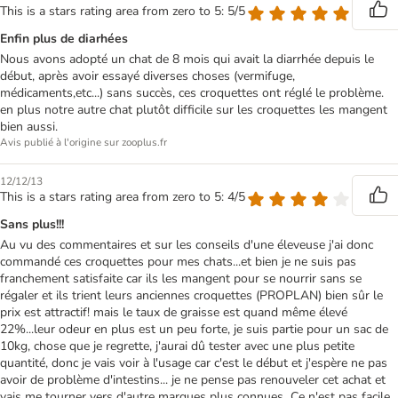
This is a stars rating area from zero to 5: 5/5
Enfin plus de diarhées
Nous avons adopté un chat de 8 mois qui avait la diarrhée depuis le
début, après avoir essayé diverses choses (vermifuge,
médicaments,etc...) sans succès, ces croquettes ont réglé le problème.
en plus notre autre chat plutôt difficile sur les croquettes les mangent
bien aussi.
Avis publié à l'origine sur zooplus.fr
12/12/13
This is a stars rating area from zero to 5: 4/5
Sans plus!!!
Au vu des commentaires et sur les conseils d'une éleveuse j'ai donc
commandé ces croquettes pour mes chats...et bien je ne suis pas
franchement satisfaite car ils les mangent pour se nourrir sans se
régaler et ils trient leurs anciennes croquettes (PROPLAN) bien sûr le
prix est attractif! mais le taux de graisse est quand même élevé
22%...leur odeur en plus est un peu forte, je suis partie pour un sac de
10kg, chose que je regrette, j'aurai dû tester avec une plus petite
quantité, donc je vais voir à l'usage car c'est le début et j'espère ne pas
avoir de problème d'intestins... je ne pense pas renouveler cet achat et
vais me tourner vers d'autre marques plus connues...Ce n'est pas facile