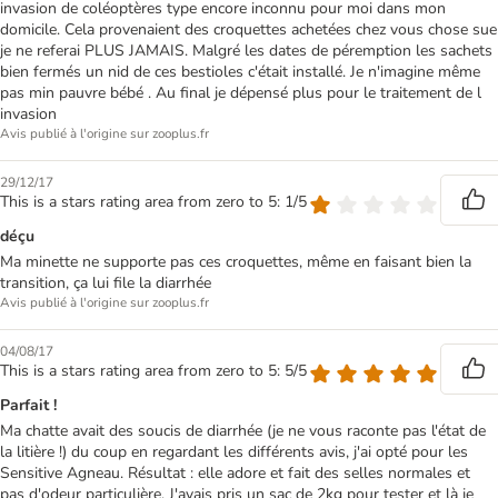
invasion de coléoptères type encore inconnu pour moi dans mon
domicile. Cela provenaient des croquettes achetées chez vous chose sue
je ne referai PLUS JAMAIS. Malgré les dates de péremption les sachets
bien fermés un nid de ces bestioles c'était installé. Je n'imagine même
pas min pauvre bébé . Au final je dépensé plus pour le traitement de l
invasion
Avis publié à l'origine sur zooplus.fr
29/12/17
This is a stars rating area from zero to 5: 1/5
déçu
Ma minette ne supporte pas ces croquettes, même en faisant bien la
transition, ça lui file la diarrhée
Avis publié à l'origine sur zooplus.fr
04/08/17
This is a stars rating area from zero to 5: 5/5
Parfait !
Ma chatte avait des soucis de diarrhée (je ne vous raconte pas l'état de
la litière !) du coup en regardant les différents avis, j'ai opté pour les
Sensitive Agneau. Résultat : elle adore et fait des selles normales et
pas d'odeur particulière. J'avais pris un sac de 2kg pour tester et là je