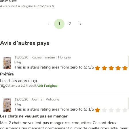
animaux!!
Avis publié à l'origine sur zooplus.fr
1
2
Précédent
Suivant
Avis d’autres pays
|
|
18/06/26
Kálmán Imréné
Hongrie
8 kg
This is a stars rating area from zero to 5: 5/5
Préféré
Les chats adorent ça.
Cet avis a été traduit.
Voir l’original
|
|
19/05/26
Joanna
Pologne
2 kg
This is a stars rating area from zero to 5: 1/5
Les chats ne veulent pas en manger
Mes 2 chats ne veulent pas manger ces croquettes. Ce sont deux
gourmands qui mangent normalement n’importe quelle croquette, mais