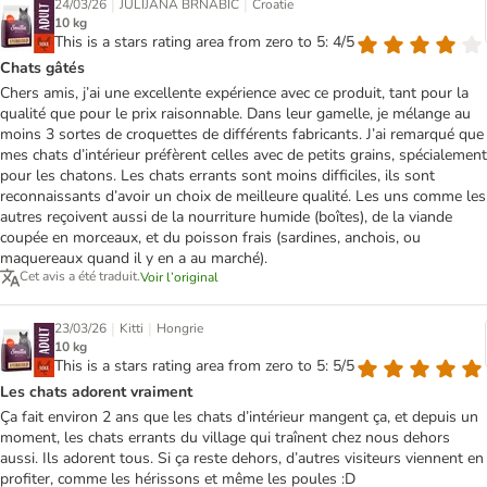
|
|
24/03/26
JULIJANA BRNABIĆ
Croatie
10 kg
This is a stars rating area from zero to 5: 4/5
Chats gâtés
Chers amis, j’ai une excellente expérience avec ce produit, tant pour la
qualité que pour le prix raisonnable. Dans leur gamelle, je mélange au
moins 3 sortes de croquettes de différents fabricants. J’ai remarqué que
mes chats d’intérieur préfèrent celles avec de petits grains, spécialement
pour les chatons. Les chats errants sont moins difficiles, ils sont
reconnaissants d’avoir un choix de meilleure qualité. Les uns comme les
autres reçoivent aussi de la nourriture humide (boîtes), de la viande
coupée en morceaux, et du poisson frais (sardines, anchois, ou
maquereaux quand il y en a au marché).
Cet avis a été traduit.
Voir l’original
|
|
23/03/26
Kitti
Hongrie
10 kg
This is a stars rating area from zero to 5: 5/5
Les chats adorent vraiment
Ça fait environ 2 ans que les chats d’intérieur mangent ça, et depuis un
moment, les chats errants du village qui traînent chez nous dehors
aussi. Ils adorent tous. Si ça reste dehors, d’autres visiteurs viennent en
profiter, comme les hérissons et même les poules :D