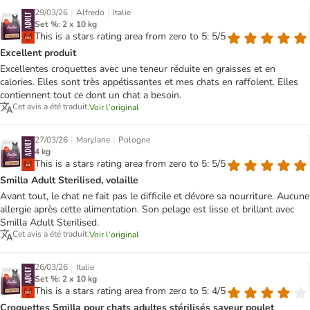
|
|
29/03/26
Alfredo
Italie
Set %: 2 x 10 kg
This is a stars rating area from zero to 5: 5/5
Excellent produit
Excellentes croquettes avec une teneur réduite en graisses et en
calories. Elles sont très appétissantes et mes chats en raffolent. Elles
contiennent tout ce dont un chat a besoin.
Cet avis a été traduit.
Voir l’original
|
|
27/03/26
MaryJane
Pologne
4 kg
This is a stars rating area from zero to 5: 5/5
Smilla Adult Sterilised, volaille
Avant tout, le chat ne fait pas le difficile et dévore sa nourriture. Aucune
allergie après cette alimentation. Son pelage est lisse et brillant avec
Smilla Adult Sterilised.
Cet avis a été traduit.
Voir l’original
|
26/03/26
Italie
Set %: 2 x 10 kg
This is a stars rating area from zero to 5: 4/5
Croquettes Smilla pour chats adultes stérilisés saveur poulet