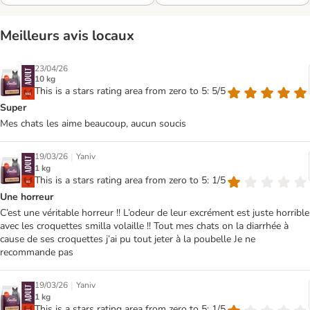
Meilleurs avis locaux
23/04/26
10 kg
This is a stars rating area from zero to 5: 5/5
Super
Mes chats les aime beaucoup, aucun soucis
|
19/03/26
Yaniv
1 kg
This is a stars rating area from zero to 5: 1/5
Une horreur
C’est une véritable horreur !! L’odeur de leur excrément est juste horrible
avec les croquettes smilla volaille !! Tout mes chats on la diarrhée à
cause de ses croquettes j’ai pu tout jeter à la poubelle Je ne
recommande pas
|
19/03/26
Yaniv
1 kg
This is a stars rating area from zero to 5: 1/5