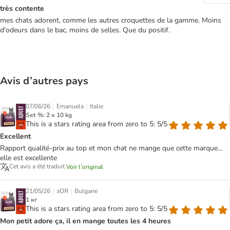
très contente
mes chats adorent, comme les autres croquettes de la gamme. Moins
d'odeurs dans le bac, moins de selles. Que du positif.
Avis d’autres pays
|
|
07/06/26
Emanuela
Italie
Set %: 2 x 10 kg
This is a stars rating area from zero to 5: 5/5
Excellent
Rapport qualité-prix au top et mon chat ne mange que cette marque…
elle est excellente
Cet avis a été traduit.
Voir l’original
|
|
21/05/26
зОЯ
Bulgarie
1 кг
This is a stars rating area from zero to 5: 5/5
Mon petit adore ça, il en mange toutes les 4 heures