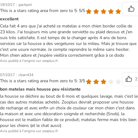
|
19/10/17
gackpot
This is a stars rating area from zero to 5: 5/5
excellent
Cela fait 4 ans que j'ai acheté ce matelas a mon chien border collie de
23 kilos. J'ai toujours mis une grande serviette ou plaid dessus et j'en
suis très satisfaite. Il est temps de le changer après 4 ans de bons
services car la housse a des vergetures sur le milieu. Mais je trouve que
c'est une usure normale. Je compte reprendre le même sans hesiter.
Mon chien adore et j'espère vieillira correctement grâce à ce dodo
Avis publié à l'origine sur zooplus.fr
|
07/10/17
cbarr434
2
This is a stars rating area from zero to 5: 3/5
bon matelas mais housse peu résistante
la housse se déchire au bout de 6 mois et quelques lavage, mais c'est le
cas des autres matelas achetés. Zooplus devrait proposer une housse
de rechange et avec enfin un choix de couleur car mon chien c'est dans
la maison et avec une décoration soignée et recherchée (Snob). la
housse est le maillon faible de ce produit; matelas ferme mais très bien
pour les chiens (et le chat aussi)
Avis publié à l'origine sur zooplus.fr