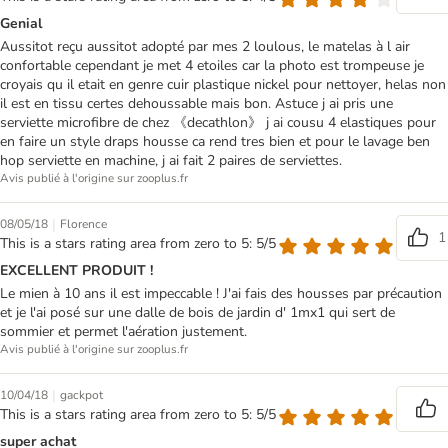
Genial
Aussitot reçu aussitot adopté par mes 2 loulous, le matelas à l air
confortable cependant je met 4 etoiles car la photo est trompeuse je
croyais qu il etait en genre cuir plastique nickel pour nettoyer, helas non
il est en tissu certes dehoussable mais bon. Astuce j ai pris une
serviette microfibre de chez 《decathlon》 j ai cousu 4 elastiques pour
en faire un style draps housse ca rend tres bien et pour le lavage ben
hop serviette en machine, j ai fait 2 paires de serviettes.
Avis publié à l'origine sur zooplus.fr
|
08/05/18
Florence
1
This is a stars rating area from zero to 5: 5/5
EXCELLENT PRODUIT !
Le mien à 10 ans il est impeccable ! J'ai fais des housses par précaution
et je l'ai posé sur une dalle de bois de jardin d' 1mx1 qui sert de
sommier et permet l'aération justement.
Avis publié à l'origine sur zooplus.fr
|
10/04/18
gackpot
This is a stars rating area from zero to 5: 5/5
super achat