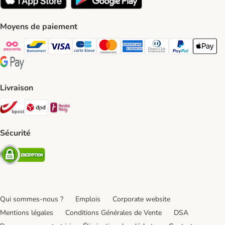
Moyens de paiement
Payconiq Payment Method
bancontact Payment Method
Visa Payment Method
carte bleue Payment Method
Master card Payment Method
American express Payment Meth
Diners club Payment Met
Paypal Payment 
Apple Pa
Google Pay Payment Method
Livraison
Bpost Shipping Method
DPD Shipping Method
Mondial relay Shipping Method
Sécurité
Security
Qui sommes-nous ?
Emplois
Corporate website
Mentions légales
Conditions Générales de Vente
DSA