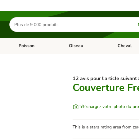
Rechercher
des
produits
Poisson
Oiseau
Cheval
Chat
Dérouler les catégories: Rongeur & Co
Dérouler les catégories: Poisson
Dérouler les 
12 avis pour l'article suivant 
Couverture Fr
Téléchargez votre photo du pro
This is a stars rating area from zer