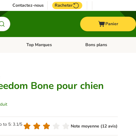
Contactez-nous
Racheter
Panier
Top Marques
Bons plans
catégories: Oiseau
Dérouler les catégories: Cheval
Dérouler les catégories: Top
:
eedom Bone pour chien
duit
o to 5: 3.1/5
Note moyenne (12 avis)