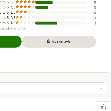
o to 5: 5/5
(
4
)
o to 5: 4/5
(
3
)
o to 5: 3/5
(
0
)
o to 5: 2/5
(
0
)
o to 5: 1/5
(
5
)
des avis clients
Écrivez un avis