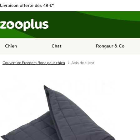
Livraison offerte dès 49 €*
Chien
Chat
Rongeur & Co
Dérouler les catégories: Chien
Dérouler les catégories: 
Couverture Freedom Bone pour chien
Avis de client