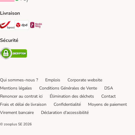
Klarna Payment Method
Google Pay Payment Method
Livraison
Bpost Shipping Method
DPD Shipping Method
Mondial relay Shipping Method
Sécurité
Security
Qui sommes-nous ?
Emplois
Corporate website
Mentions légales
Conditions Générales de Vente
DSA
Renoncer au contrat ici
Élimination des déchets
Contact
Frais et délai de livraison
Confidentialité
Moyens de paiement
Virement bancaire
Déclaration d'accessibilité
© zooplus SE
2026