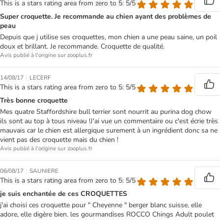
This is a stars rating area from zero to 5: 5/5
Super croquette. Je recommande au chien ayant des problèmes de
peau
Depuis que j utilise ses croquettes, mon chien a une peau saine, un poil
doux et brillant. Je recommande. Croquette de qualité.
Avis publié à l'origine sur zooplus.fr
|
14/08/17
LECERF
This is a stars rating area from zero to 5: 5/5
Très bonne croquette
Mes quatre Staffordshire bull terrier sont nourrit au purina dog chow
ils sont au top à tous niveau !J'ai vue un commentaire ou c'est écrie très
mauvais car le chien est allergique surement à un ingrédient donc sa ne
vient pas des croquette mais du chien !
Avis publié à l'origine sur zooplus.fr
|
06/08/17
SAUNIERE
This is a stars rating area from zero to 5: 5/5
je suis enchantée de ces CROQUETTES
j'ai choisi ces croquette pour " Cheyenne " berger blanc suisse, elle
adore, elle digère bien. les gourmandises ROCCO Chings Adult poulet