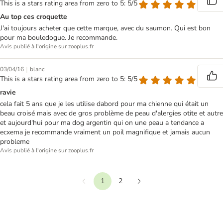
This is a stars rating area from zero to 5: 5/5
Au top ces croquette
J'ai toujours acheter que cette marque, avec du saumon. Qui est bon
pour ma bouledogue. Je recommande.
Avis publié à l'origine sur zooplus.fr
|
03/04/16
blanc
This is a stars rating area from zero to 5: 5/5
ravie
cela fait 5 ans que je les utilise dabord pour ma chienne qui était un
beau croisé mais avec de gros problème de peau d'alergies otite et autre
et aujourd'hui pour ma dog argentin qui on une peau a tendance a
ecxema je recommande vraiment un poil magnifique et jamais aucun
probleme
Avis publié à l'origine sur zooplus.fr
1
2
Précédent
Suivant