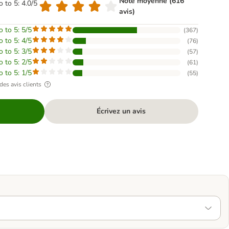
Note moyenne (616
o to 5: 4.0/5
avis)
o to 5: 5/5
(
367
)
o to 5: 4/5
(
76
)
o to 5: 3/5
(
57
)
o to 5: 2/5
(
61
)
o to 5: 1/5
(
55
)
des avis clients
Écrivez un avis