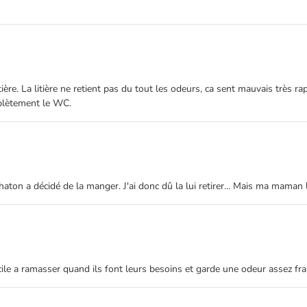
itière. La litière ne retient pas du tout les odeurs, ca sent mauvais très r
mplètement le WC.
ton a décidé de la manger. J'ai donc dû la lui retirer... Mais ma maman l'
r facile a ramasser quand ils font leurs besoins et garde une odeur assez f