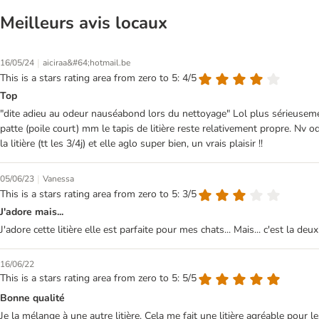
Meilleurs avis locaux
|
16/05/24
aiciraa&#64;hotmail.be
This is a stars rating area from zero to 5: 4/5
Top
"dite adieu au odeur nauséabond lors du nettoyage" Lol plus sérieusemen
patte (poile court) mm le tapis de litière reste relativement propre. Nv 
la litière (tt les 3/4j) et elle aglo super bien, un vrais plaisir !!
|
05/06/23
Vanessa
This is a stars rating area from zero to 5: 3/5
J'adore mais...
J'adore cette litière elle est parfaite pour mes chats... Mais... c'est la de
16/06/22
This is a stars rating area from zero to 5: 5/5
Bonne qualité
Je la mélange à une autre litière. Cela me fait une litière agréable pour