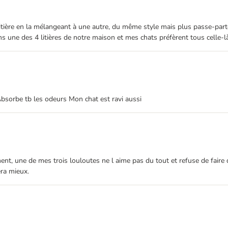
la litière en la mélangeant à une autre, du même style mais plus passe-pa
ns une des 4 litières de notre maison et mes chats préfèrent tous celle-là
 Absorbe tb les odeurs Mon chat est ravi aussi
nt, une de mes trois louloutes ne l aime pas du tout et refuse de faire de
era mieux.