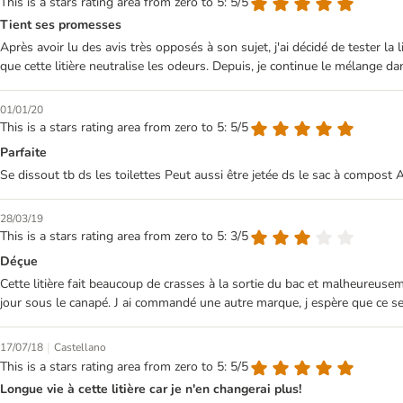
This is a stars rating area from zero to 5: 5/5
Tient ses promesses
Après avoir lu des avis très opposés à son sujet, j'ai décidé de tester 
que cette litière neutralise les odeurs. Depuis, je continue le mélange da
01/01/20
This is a stars rating area from zero to 5: 5/5
Parfaite
Se dissout tb ds les toilettes Peut aussi être jetée ds le sac à compost
28/03/19
This is a stars rating area from zero to 5: 3/5
Déçue
Cette litière fait beaucoup de crasses à la sortie du bac et malheureuseme
jour sous le canapé. J ai commandé une autre marque, j espère que ce s
|
17/07/18
Castellano
This is a stars rating area from zero to 5: 5/5
Longue vie à cette litière car je n'en changerai plus!