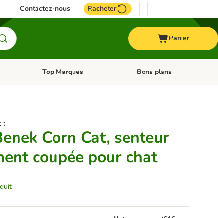
Contactez-nous
Racheter
Panier
Top Marques
Bons plans
catégories: Oiseau
Dérouler les catégories: Cheval
Dérouler les catégories: Top
 :
Benek Corn Cat, senteur
ment coupée pour chat
duit