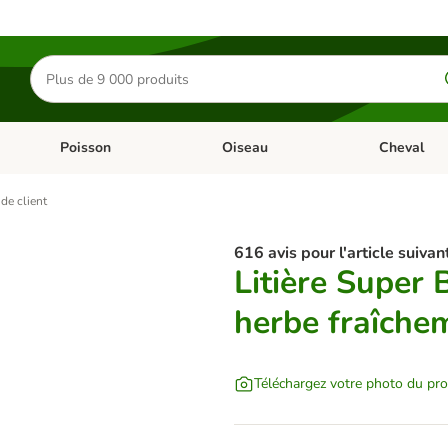
Rechercher
des
produits
Poisson
Oiseau
Cheval
Chat
Dérouler les catégories: Rongeur & Co
Dérouler les catégories: Poisson
Dérouler les 
 de client
616 avis pour l'article suivant
Litière Super 
herbe fraîche
Téléchargez votre photo du pro