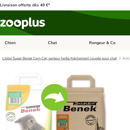
Livraison offerte dès 49 €*
Chien
Chat
Rongeur & Co
Dérouler les catégories: Chien
Dérouler les catégories: 
Litière Super Benek Corn Cat, senteur herbe fraîchement coupée pour chat
Avis