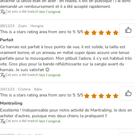
attacher la laisse était en acier : en réalité, il est en plastique ! J'ai donc
demandé un remboursement et il a été accepté rapidement.
Cet avis a été traduit.
Voir l’original
|
|
08/12/23
Zsani
Hongrie
This is a stars rating area from zero to 5: 5/5
Parfait
Ce harnais est parfait à tous points de vue, il est solide, la taille est
vraiment bonne, et un anneau en métal super épais assure une tenue
parfaite pour le mousqueton. Mon pitbull l’adore, il s’y est habitué très
vite. Gros plus pour la bande réfléchissante sur la sangle avant du
harnais. Je suis satisfait 😊
Cet avis a été traduit.
Voir l’original
|
|
10/11/23
Cristina
Italie
This is a stars rating area from zero to 5: 5/5
Mantrailing
Excellente ! Indispensable pour notre activité de Mantrailing. Je dois en
acheter d’autres, puisque mes deux chiens la pratiquent !!
Cet avis a été traduit.
Voir l’original