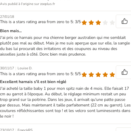
Avis publié à l'origine sur zooplus.fr
27/01/18
This is a stars rating area from zero to 5: 3/5
Bien mais...
J'ai pris ce harnais pour ma chienne berger australien qui me semblait
plutôt pas mal au début. Mais je me suis aperçue que sur elle, la sangle
du bas lui procurait des irritations et des coupures au niveau des
aisselles juste à côté. Donc bien mais prudence.
|
30/11/17
Louise D.
This is a stars rating area from zero to 5: 5/5
Excellent harnais s'il est bien réglé
J'ai acheté la taille baby 1 pour mon spitz nain de 4 mois. Elle faisait 17
cm au garrot à l'époque. Au début, le réglage minimum restait un peu
trop grand sur la poitrine. Dans les jeux, il arrivait qu'une patte passe
par dessus. Mais maintenant il taille parfaitement (22 cm au garrot). Les
coutures réfléchissantes sont top ! et les velcro sont luminescents dans
le noir !
|
23/10/17
FranckRS