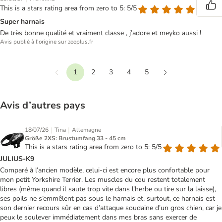
This is a stars rating area from zero to 5: 5/5
Super harnais
De très bonne qualité et vraiment classe , j’adore et meyko aussi !
Avis publié à l'origine sur zooplus.fr
1
2
3
4
5
Précédent
Suivant
Avis d’autres pays
|
|
18/07/26
Tina
Allemagne
Größe 2XS: Brustumfang 33 - 45 cm
This is a stars rating area from zero to 5: 5/5
JULIUS-K9
Comparé à l’ancien modèle, celui-ci est encore plus confortable pour
mon petit Yorkshire Terrier. Les muscles du cou restent totalement
libres (même quand il saute trop vite dans l’herbe ou tire sur la laisse),
ses poils ne s’emmêlent pas sous le harnais et, surtout, ce harnais est
son dernier recours sûr en cas d’attaque soudaine d’un gros chien, car je
peux le soulever immédiatement dans mes bras sans exercer de