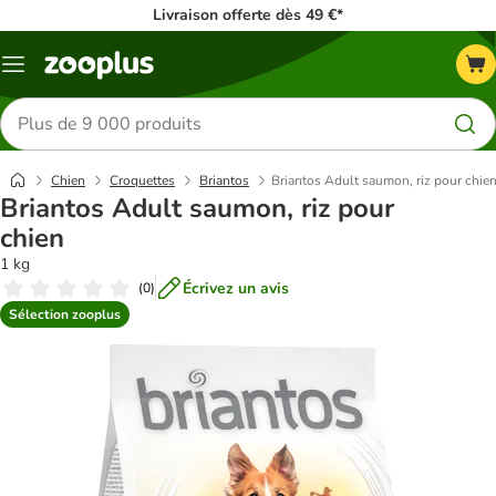
Livraison offerte dès 49 €*
Menu
Rechercher
des
produits
Chien
Croquettes
Briantos
Briantos Adult saumon, riz pour chie
Briantos Adult saumon, riz pour
chien
1 kg
Écrivez un avis
(
0
)
Sélection zooplus