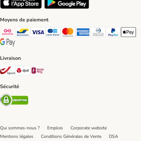
Moyens de paiement
Payconiq Payment Method
bancontact Payment Method
Visa Payment Method
carte bleue Payment Method
Master card Payment Method
American express Payment Meth
Diners club Payment Met
Paypal Payment 
Apple Pa
Google Pay Payment Method
Livraison
Bpost Shipping Method
DPD Shipping Method
Mondial relay Shipping Method
Sécurité
Security
Qui sommes-nous ?
Emplois
Corporate website
Mentions légales
Conditions Générales de Vente
DSA