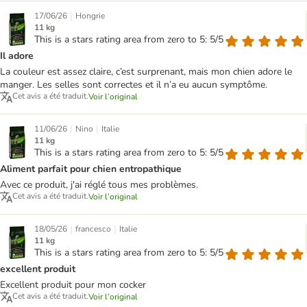
|
17/06/26
Hongrie
11 kg
This is a stars rating area from zero to 5: 5/5
Il adore
La couleur est assez claire, c’est surprenant, mais mon chien adore le
manger. Les selles sont correctes et il n’a eu aucun symptôme.
Cet avis a été traduit.
Voir l’original
|
|
11/06/26
Nino
Italie
11 kg
This is a stars rating area from zero to 5: 5/5
Aliment parfait pour chien entropathique
Avec ce produit, j'ai réglé tous mes problèmes.
Cet avis a été traduit.
Voir l’original
|
|
18/05/26
francesco
Italie
11 kg
This is a stars rating area from zero to 5: 5/5
excellent produit
Excellent produit pour mon cocker
Cet avis a été traduit.
Voir l’original