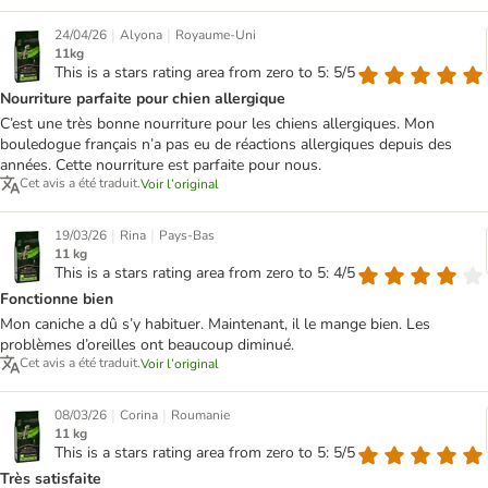
|
|
24/04/26
Alyona
Royaume-Uni
11kg
This is a stars rating area from zero to 5: 5/5
Nourriture parfaite pour chien allergique
C’est une très bonne nourriture pour les chiens allergiques. Mon
bouledogue français n’a pas eu de réactions allergiques depuis des
années. Cette nourriture est parfaite pour nous.
Cet avis a été traduit.
Voir l’original
|
|
19/03/26
Rina
Pays-Bas
11 kg
This is a stars rating area from zero to 5: 4/5
Fonctionne bien
Mon caniche a dû s’y habituer. Maintenant, il le mange bien. Les
problèmes d’oreilles ont beaucoup diminué.
Cet avis a été traduit.
Voir l’original
|
|
08/03/26
Corina
Roumanie
11 kg
This is a stars rating area from zero to 5: 5/5
Très satisfaite