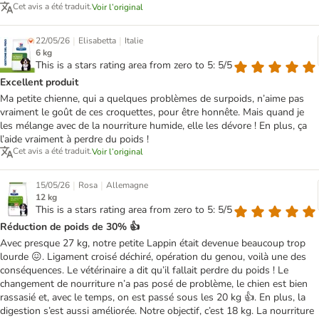
Cet avis a été traduit.
Voir l’original
|
|
22/05/26
Elisabetta
Italie
6 kg
This is a stars rating area from zero to 5: 5/5
Excellent produit
Ma petite chienne, qui a quelques problèmes de surpoids, n’aime pas
vraiment le goût de ces croquettes, pour être honnête. Mais quand je
les mélange avec de la nourriture humide, elle les dévore ! En plus, ça
l’aide vraiment à perdre du poids !
Cet avis a été traduit.
Voir l’original
|
|
15/05/26
Rosa
Allemagne
12 kg
This is a stars rating area from zero to 5: 5/5
Réduction de poids de 30% 👍
Avec presque 27 kg, notre petite Lappin était devenue beaucoup trop
lourde 😖. Ligament croisé déchiré, opération du genou, voilà une des
conséquences. Le vétérinaire a dit qu’il fallait perdre du poids ! Le
changement de nourriture n’a pas posé de problème, le chien est bien
rassasié et, avec le temps, on est passé sous les 20 kg 👍. En plus, la
digestion s’est aussi améliorée. Notre objectif, c’est 18 kg. La nourriture