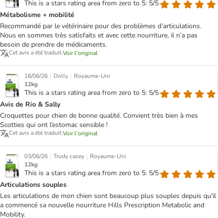
This is a stars rating area from zero to 5: 5/5
Métabolisme + mobilité
Recommandé par le vétérinaire pour des problèmes d’articulations.
Nous en sommes très satisfaits et avec cette nourriture, il n’a pas
besoin de prendre de médicaments.
Cet avis a été traduit.
Voir l’original
|
|
16/06/26
Dolly
Royaume-Uni
12kg
This is a stars rating area from zero to 5: 5/5
Avis de Rio & Sally
Croquettes pour chien de bonne qualité. Convient très bien à mes
Scotties qui ont l’estomac sensible !
Cet avis a été traduit.
Voir l’original
|
|
03/06/26
Trudy casey
Royaume-Uni
12kg
This is a stars rating area from zero to 5: 5/5
Articulations souples
Les articulations de mon chien sont beaucoup plus souples depuis qu'il
a commencé sa nouvelle nourriture Hills Prescription Metabolic and
Mobility.