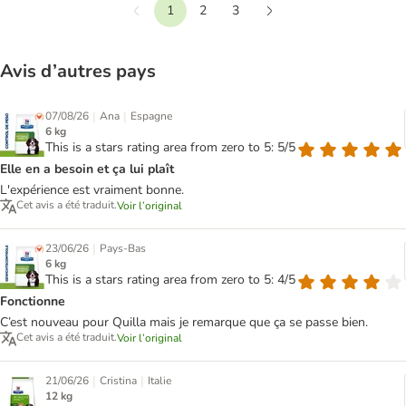
1
2
3
Précédent
Suivant
Avis d’autres pays
|
|
07/08/26
Ana
Espagne
6 kg
This is a stars rating area from zero to 5: 5/5
Elle en a besoin et ça lui plaît
L'expérience est vraiment bonne.
Cet avis a été traduit.
Voir l’original
|
23/06/26
Pays-Bas
6 kg
This is a stars rating area from zero to 5: 4/5
Fonctionne
C’est nouveau pour Quilla mais je remarque que ça se passe bien.
Cet avis a été traduit.
Voir l’original
|
|
21/06/26
Cristina
Italie
12 kg