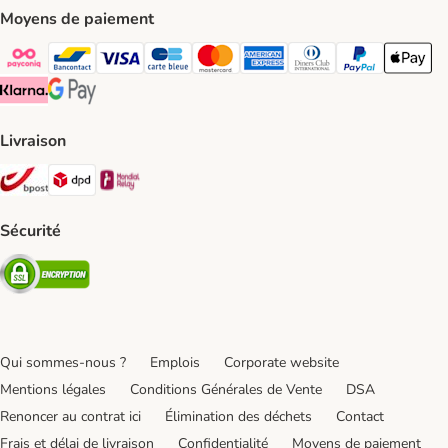
Moyens de paiement
Payconiq Payment Method
bancontact Payment Method
Visa Payment Method
carte bleue Payment Method
Master card Payment Method
American express Payment Meth
Diners club Payment Met
Paypal Payment 
Apple Pa
Klarna Payment Method
Google Pay Payment Method
Livraison
Bpost Shipping Method
DPD Shipping Method
Mondial relay Shipping Method
Sécurité
Security
Qui sommes-nous ?
Emplois
Corporate website
Mentions légales
Conditions Générales de Vente
DSA
Renoncer au contrat ici
Élimination des déchets
Contact
Frais et délai de livraison
Confidentialité
Moyens de paiement