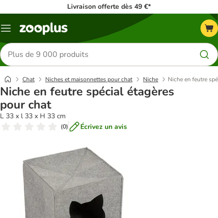
Livraison offerte dès 49 €*
Menu
Rechercher
des
produits
Chat
Niches et maisonnettes pour chat
Niche
Niche en feutre spé
Niche en feutre spécial étagères
pour chat
L 33 x l 33 x H 33 cm
Écrivez un avis
(
0
)