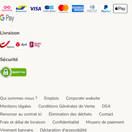
Payconiq Payment Method
bancontact Payment Method
Visa Payment Method
carte bleue Payment Method
Master card Payment Method
American express Payment Meth
Diners club Payment Met
Paypal Payment 
Apple Pa
Google Pay Payment Method
Livraison
Bpost Shipping Method
DPD Shipping Method
Mondial relay Shipping Method
Sécurité
Security
Qui sommes-nous ?
Emplois
Corporate website
Mentions légales
Conditions Générales de Vente
DSA
Renoncer au contrat ici
Élimination des déchets
Contact
Frais et délai de livraison
Confidentialité
Moyens de paiement
Virement bancaire
Déclaration d'accessibilité