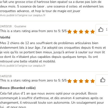
a fait une grosse crise d hartrose bien epaise! sa a duree pas loin de
deux mois. 5 sceance de laser . une sceance d osteo. et evidement les
croquettes advance.. et hop le tour de magie est jouer
Avis publié à l'origine sur zooplus.fr
|
24/03/18
Guylaine
1
This is a stars rating area from zero to 5: 5/5
Vérifié
Mes 2 chiens de 12 ans souffraient de problèmes articulaires bien
évidemment liés à leur âge. J'ai adopté ces croquettes depuis 6 mois et
je vois qu'ils se portent bien mieux, jusqu'à arriver à sauter sur mon lit
ce dont ils n'étaient plus capables depuis quelques temps. Ils ont
retrouvé une belle vitalité et mobilité.
Avis publié à l'origine sur zooplus.fr
14/02/18
This is a stars rating area from zero to 5: 5/5
Bosco (Bearded collie)
Cela fait plus d'1 an que nous avons opté pour ce produit. Bosco
commençait à souffrir d'arthrose, et dès environ 4 semaines après ce
changement, il retrouvait toute son autonomie. Un soulagement pour
lui... et pour nous.