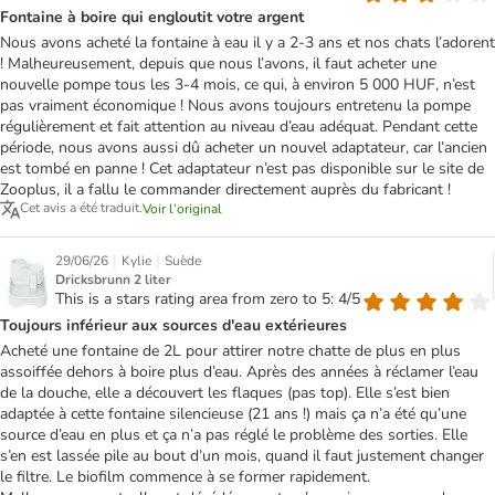
Fontaine à boire qui engloutit votre argent
Nous avons acheté la fontaine à eau il y a 2-3 ans et nos chats l’adorent
! Malheureusement, depuis que nous l’avons, il faut acheter une
nouvelle pompe tous les 3-4 mois, ce qui, à environ 5 000 HUF, n’est
pas vraiment économique ! Nous avons toujours entretenu la pompe
régulièrement et fait attention au niveau d’eau adéquat. Pendant cette
période, nous avons aussi dû acheter un nouvel adaptateur, car l’ancien
est tombé en panne ! Cet adaptateur n’est pas disponible sur le site de
Zooplus, il a fallu le commander directement auprès du fabricant !
Cet avis a été traduit.
Voir l’original
|
|
29/06/26
Kylie
Suède
Dricksbrunn 2 liter
This is a stars rating area from zero to 5: 4/5
Toujours inférieur aux sources d'eau extérieures
Acheté une fontaine de 2L pour attirer notre chatte de plus en plus
assoiffée dehors à boire plus d’eau. Après des années à réclamer l’eau
de la douche, elle a découvert les flaques (pas top). Elle s’est bien
adaptée à cette fontaine silencieuse (21 ans !) mais ça n’a été qu’une
source d’eau en plus et ça n’a pas réglé le problème des sorties. Elle
s’en est lassée pile au bout d’un mois, quand il faut justement changer
le filtre. Le biofilm commence à se former rapidement.