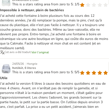
Drinkfontein 2 Liter
This is a stars rating area from zero to 5: 1/5
Impossible à nettoyer, plein de bactéries
J'ai acheté cette fontaine à boire plusieurs fois au cours des 12
dernières années, j'ai dû remplacer la pompe, mais le pire, c'est qu'à
cause du plastique, elle n'est pas facile à nettoyer. Il y a toujours une
couche grasse, donc des bactéries. Même au lave-vaisselle, elle ne
devient pas propre. Entre-temps, j'ai acheté une fontaine à boire en
céramique via une autre boutique en ligne, qui coûte dix euros de moins
que la Catmate. Facile à nettoyer et mon chat en est content (et en
meilleure santé).
Cet avis a été traduit.
Voir l’original
|
24/05/26
Hongrie
Itatókút, 6 literes
This is a stars rating area from zero to 5: 5/5
Utile
J’ai acheté la version 6 litres à cause des besoins quotidiens en eau de
mes 4 chiens. Avant, on n’arrêtait pas de remplir la gamelle, et si
personne n’était à la maison pendant un moment, c’était galère pour
l’approvisionnement. Les chiens l’adorent, les grands boivent sur la
partie haute, le petit sur la partie basse. On l’utilise depuis environ 3
ans, c’est parfait. La prise a eu un petit accident, j’aimerais bien en