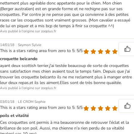
nettement plus agréable donc appetante pour le chien. Mon chien
(Berger australien) est en grande forme et ne rechigne pas sur ses
croquettes. Par contre je ne pense pas que ça convienne à des petites
races car les croquettes sont vraiment grosses. (Mon cavalier a essayé
de lui en piquer et a mis bcp de temps à finir sa croquette ^^)
Avis publié à l'origine sur zooplus.fr
|
14/01/18
Seymon Sylvie
This is a stars rating area from zero to 5: 5/5
croquette belcando
ayant deux scottish terrier,j'ai testée beaucoup de sorte de croquettes
sans satisfaction mes chien avaient tout le temps faim. Depuis que j'ai
trouver les croquette belcanto ils ne me reclament plus à manger entre
leur deux repas,et ils les aiment.Elles sont de très bonne quaiitée.
Avis publié à l'origine sur zooplus.fr
|
03/01/18
LE CROM Sophie
This is a stars rating area from zero to 5: 5/5
poils et vitalité
Ces croquettes ont permis à ma beauceronne de retrouver l'éclat et la
brillance de son poil. Aussi, ma chienne n'a rien perdu de sa vitalité
(malgré ses 10 ans)