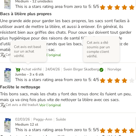
Medium - 12 unidades
This is a stars rating area from zero to 5: 5/5
Bacs à litière plus propres
Une grande aide pour garder les bacs propres, les sacs sont faciles à
utiliser avant de mettre la litière, et aussi à enlever. En général, ils
résistent bien aux griffes des chats. Pour ceux qui doivent tout garder
plus hygiénique pour des raisons de santé féline, je recommande
Cet avis a été
d’utiliser des sacs plus grands que les bacs, pour qu’il y ait assez de
Cet avis est basé
soumis par un
matière pour bien fixer le sac.
sur un achat
compte client
Cet avis a été traduit.
Voir l’original
vérifié.
vérifié.
|
|
|
Svein Birger Skadberg
Achat vérifié
24/04/26
Norvège
Jumbo - 3 x 6 stk
This is a stars rating area from zero to 5: 4/5
Facilite le nettoyage
Très bons sacs, mais les chats y font des trous donc ils fuient un peu,
mais ça va cinq fois plus vite de nettoyer la litière avec ces sacs.
Cet avis a été traduit.
Voir l’original
|
|
02/03/26
Peggy-Ann
Suède
Medium 12 st
This is a stars rating area from zero to 5: 5/5