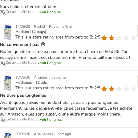
Sacs solides et vraiment bons
Cet avis a été traduit.
Voir l’original
|
|
14/05/26
Rachel
Royaume-Uni
Medium (12 bags)
This is a stars rating area from zero to 5: 2/5
Ne conviennent pas 😢
Bonne qualité mais ne va pas sur notre bac à litière de 50 x 36. J’ai
essayé d’étirer mais c’est clairement non. Prenez la taille au-dessus !
Cet avis a été traduit.
Voir l’original
|
|
10/05/26
Ángeles
Espagne
Medianas - 12 uds.
This is a stars rating area from zero to 5: 2/5
Ne dure pas longtemps
Avant, quand j'avais moins de chats, ça durait plus longtemps.
Maintenant, ils les déchirent vite, ça se casse facilement. Je les achète
sur Amazon, elles sont super, d'une autre marque moins chère.
Cet avis a été traduit.
Voir l’original
|
|
08/05/26
Ana Santos
Portugal