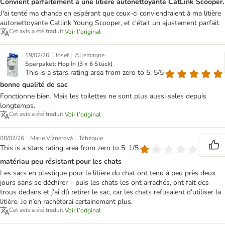
Convient parfaitement à une litière autonettoyante CatLink Scooper.
J'ai tenté ma chance en espérant que ceux-ci conviendraient à ma litière
autonettoyante Catlink Young Scooper, et c'était un ajustement parfait.
Cet avis a été traduit.
Voir l’original
|
|
19/02/26
Josef
Allemagne
Sparpaket: Hop In (3 x 6 Stück)
This is a stars rating area from zero to 5: 5/5
bonne qualité de sac
Fonctionne bien. Mais les toilettes ne sont plus aussi sales depuis
longtemps.
Cet avis a été traduit.
Voir l’original
|
|
08/02/26
Marie Víznerová
Tchéquie
This is a stars rating area from zero to 5: 1/5
matériau peu résistant pour les chats
Les sacs en plastique pour la litière du chat ont tenu à peu près deux
jours sans se déchirer – puis les chats les ont arrachés, ont fait des
trous dedans et j’ai dû retirer le sac, car les chats refusaient d’utiliser la
litière. Je n’en rachèterai certainement plus.
Cet avis a été traduit.
Voir l’original