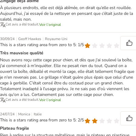
Zingage déjà abîmé
À plusieurs endroits, elle est déjà abîmée, on dirait qu’elle est rouillée.
Aujourd’hui, j’ai essayé de la nettoyer en pensant que c’était juste de la
saleté, mais non.
Cet avis a été traduit.
Voir l’original
|
|
30/09/24
Geoff Hawkes
Royaume-Uni
This is a stars rating area from zero to 5: 1/5
Très mauvaise qualité
Nous avons reçu cette cage pour chien, et dès que j'ai soulevé la boîte,
j'ai commencé à m'inquiéter. Elle ne pesait rien du tout. Quand on a
ouvert la boîte, déballé et monté la cage, elle était tellement fragile que
je n'en revenais pas. Le grillage n'était guère plus épais que celui d'une
cage à gerbille. C'était censé être du costaud pour un grand chien.
Totalement inadapté à l'usage prévu. Je ne sais pas d'où viennent les
avis qu'on a lus. Certainement pas sur cette cage pour chien.
Cet avis a été traduit.
Voir l’original
|
|
24/07/24
Monica
Italie
This is a stars rating area from zero to 5: 2/5
Plateau fragile
Rien à redire sur la structure métallique, mais le plateau en plastique