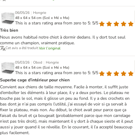
|
06/05/26
Hongrie
48 x 64 x 54 cm (Szé x Mé x Ma)
This is a stars rating area from zero to 5: 5/5
Très bien
Nous avons habitué notre chiot à dormir dedans. Il y dort tout seul
comme un champion, vraiment pratique.
Cet avis a été traduit.
Voir l’original
|
|
05/03/26
Obod
Hongrie
48 x 64 x 54 cm (Szé x Mé x Ma)
This is a stars rating area from zero to 5: 5/5
Superbe cage d’intérieur pour chien
Convient aux chiens de taille moyenne. Facile à monter, il suffit juste
d’emboîter les éléments à leur place, il y a deux portes. Le plateau ne
touche pas le sol, mais il glisse un peu au fond. Il y a des crochets en
bas dont je n’ai pas compris l’utilité, j’ai essayé de voir si ça servait à
fixer le plateau, mais non. Au début, le chiot avait peur parce que ça
faisait du bruit et ça bougeait (probablement parce que mon carrelage
n’est pas très droit), mais maintenant il y dort à chaque sieste et il peut
aussi y jouer quand il se réveille. En le couvrant, il l’a accepté beaucoup
plus facilement.