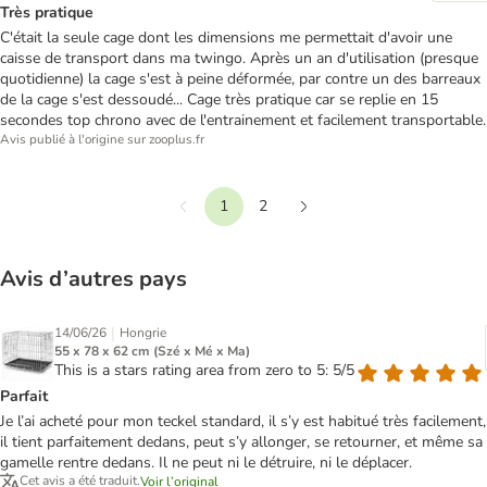
Très pratique
C'était la seule cage dont les dimensions me permettait d'avoir une
caisse de transport dans ma twingo. Après un an d'utilisation (presque
quotidienne) la cage s'est à peine déformée, par contre un des barreaux
de la cage s'est dessoudé... Cage très pratique car se replie en 15
secondes top chrono avec de l'entrainement et facilement transportable.
Avis publié à l'origine sur zooplus.fr
1
2
Précédent
Suivant
Avis d’autres pays
|
14/06/26
Hongrie
55 x 78 x 62 cm (Szé x Mé x Ma)
This is a stars rating area from zero to 5: 5/5
Parfait
Je l’ai acheté pour mon teckel standard, il s’y est habitué très facilement,
il tient parfaitement dedans, peut s’y allonger, se retourner, et même sa
gamelle rentre dedans. Il ne peut ni le détruire, ni le déplacer.
Cet avis a été traduit.
Voir l’original